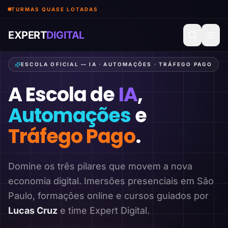
TURMAS QUASE LOTADAS
EXPERT
DIGITAL
ESCOLA OFICIAL — IA · AUTOMAÇÕES · TRÁFEGO PAGO
A Escola de
IA
,
Automações
e
Tráfego Pago
.
Domine os três pilares que movem a nova
economia digital. Imersões presenciais em São
Paulo, formações online e cursos guiados por
Lucas Cruz
e time Expert Digital.