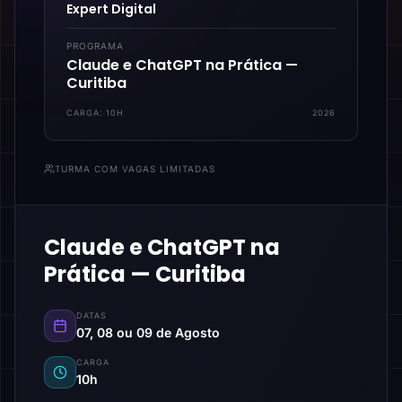
Expert Digital
PROGRAMA
Claude e ChatGPT na Prática —
Curitiba
CARGA:
10H
2026
TURMA COM VAGAS LIMITADAS
Claude e ChatGPT na
Prática — Curitiba
DATAS
07, 08 ou 09 de Agosto
CARGA
10h