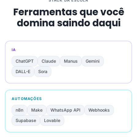
STACK DA ESCOLA
Ferramentas que você
domina saindo daqui
IA
ChatGPT
Claude
Manus
Gemini
DALL-E
Sora
AUTOMAÇÕES
n8n
Make
WhatsApp API
Webhooks
Supabase
Lovable