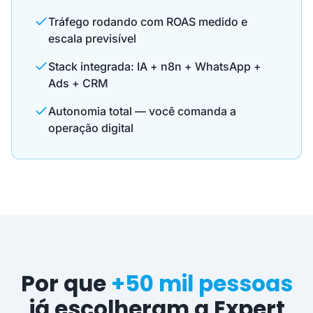
Tráfego rodando com ROAS medido e
escala previsível
Stack integrada: IA + n8n + WhatsApp +
Ads + CRM
Autonomia total — você comanda a
operação digital
Por que
+50 mil pessoas
já escolheram a Expert