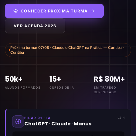
CONHECER PRÓXIMA TURMA
VER AGENDA 2026
Próxima turma:
07/08
·
Claude e ChatGPT na Prática — Curitiba
·
Curitiba
50k+
15+
R$ 80M+
ALUNOS FORMADOS
CURSOS DE IA
EM TRÁFEGO
GERENCIADO
PILAR 01 · IA
v2.4
ChatGPT · Claude · Manus