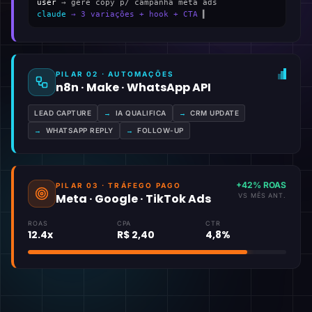
user
→ gere copy p/ campanha meta ads
claude
→ 3 variações + hook + CTA
▍
PILAR 02 · AUTOMAÇÕES
n8n · Make · WhatsApp API
LEAD CAPTURE
→
IA QUALIFICA
→
CRM UPDATE
→
WHATSAPP REPLY
→
FOLLOW-UP
+42% ROAS
PILAR 03 · TRÁFEGO PAGO
Meta · Google · TikTok Ads
VS MÊS ANT.
ROAS
CPA
CTR
12.4x
R$ 2,40
4,8%