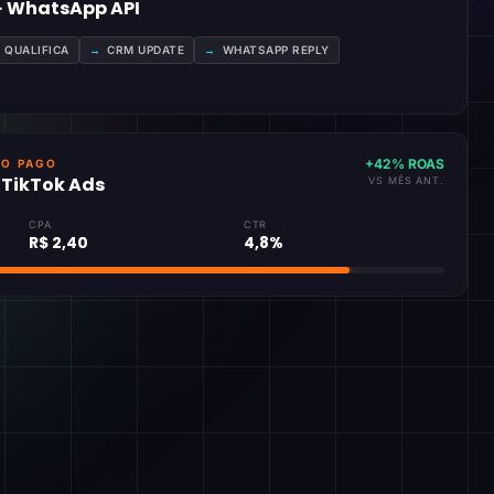
 · WhatsApp API
A QUALIFICA
→
CRM UPDATE
→
WHATSAPP REPLY
+42% ROAS
GO PAGO
· TikTok Ads
VS MÊS ANT.
CPA
CTR
R$ 2,40
4,8%