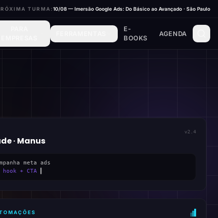
PRÓXIMA TURMA:
10/08 — Imersão Google Ads: Do Básico ao Avançado · São Paulo
PARA
E-
FERRAMENTAS
AGENDA
EMPRESAS
BOOKS
v2.4
ude · Manus
mpanha meta ads
 hook + CTA
▍
AUTOMAÇÕES