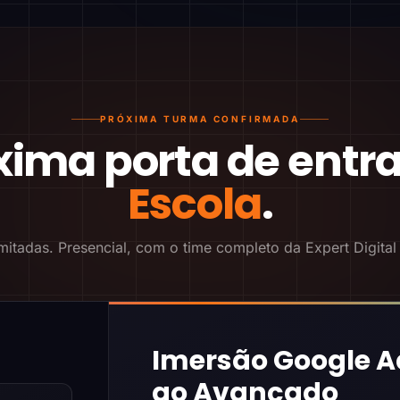
PRÓXIMA TURMA CONFIRMADA
xima porta de entr
Escola
.
mitadas. Presencial, com o time completo da Expert Digital
Imersão Google A
ao Avançado