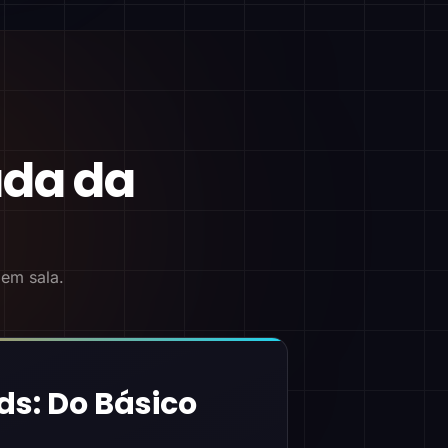
ada da
 em sala.
ds: Do Básico