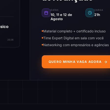
DATAS
CARGA
10, 11 e 12 de
21h
Agosto
sico
Material completo + certificado incluso
Time Expert Digital em sala com você
2026
Networking com empresários e agências
QUERO MINHA VAGA AGORA