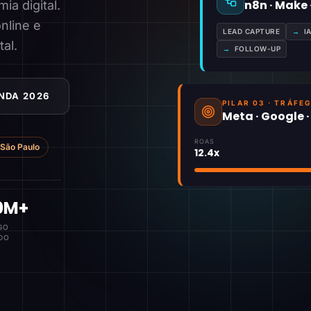
n8n · Make
a digital.
nline e
LEAD CAPTURE
→
I
tal.
→
FOLLOW-UP
NDA 2026
PILAR 03 · TRÁFE
Meta · Google 
ROAS
São Paulo
12.4x
0M+
GO
DO