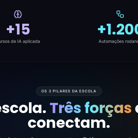
+15
+1.20
rsos de IA aplicada
Automações rodan
OS 3 PILARES DA ESCOLA
scola.
Três forças
conectam.