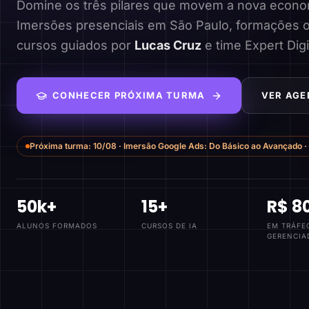
Domine os três pilares que movem a nova economi
Imersões presenciais em São Paulo, formações o
cursos guiados por
Lucas Cruz
e time Expert Digi
CONHECER PRÓXIMA TURMA
VER AGE
Próxima turma:
10/08
·
Imersão Google Ads: Do Básico ao Avançado
·
50k+
15+
R$ 8
ALUNOS FORMADOS
CURSOS DE IA
EM TRÁFE
GERENCIA