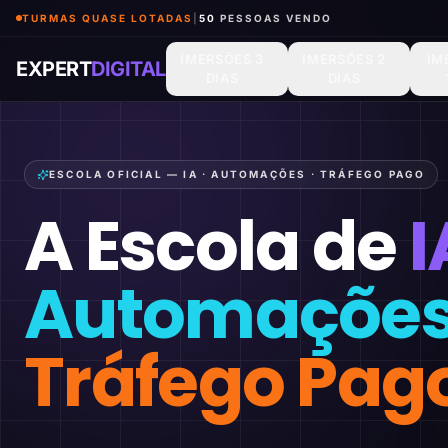
TURMAS QUASE LOTADAS
|
50
PESSOAS VENDO
IMERSÕES 3
IMERSÕES 2
IM
EXPERT
DIGITAL
DIAS
DIAS
ESCOLA OFICIAL — IA · AUTOMAÇÕES · TRÁFEGO PAGO
A Escola de
I
Automaçõe
Tráfego Pag