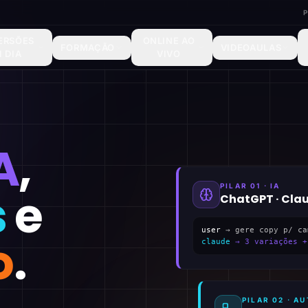
ERSÕES
ONLINE AO
FORMAÇÃO
VIDEOAULAS
1 DIA
VIVO
A
,
PILAR 01 · IA
s
e
ChatGPT · Cla
user
→ gere copy p/ ca
o
.
claude
→ 3 variações +
PILAR 02 · 