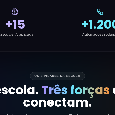
+15
+1.20
rsos de IA aplicada
Automações rodan
OS 3 PILARES DA ESCOLA
scola.
Três forças
conectam.