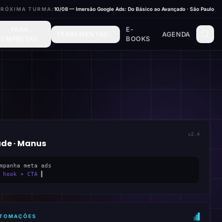
PRÓXIMA TURMA:
10/08 — Imersão Google Ads: Do Básico ao Avançado · São Paulo
PARA
E-
FERRAMENTAS
AGENDA
EMPRESAS
BOOKS
v2.4
ude · Manus
mpanha meta ads
 hook + CTA
▍
AUTOMAÇÕES