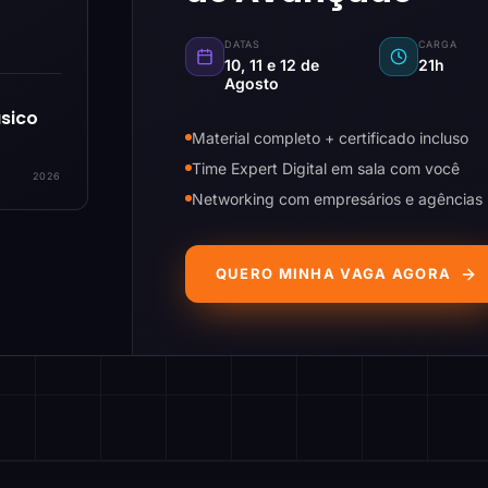
DATAS
CARGA
10, 11 e 12 de
21h
Agosto
sico
Material completo + certificado incluso
Time Expert Digital em sala com você
2026
Networking com empresários e agências
QUERO MINHA VAGA AGORA