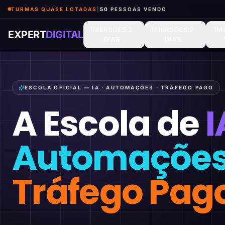
TURMAS QUASE LOTADAS
|
50
PESSOAS VENDO
IMERSÕES 3
IMERSÕES 2
IM
EXPERT
DIGITAL
DIAS
DIAS
ESCOLA OFICIAL — IA · AUTOMAÇÕES · TRÁFEGO PAGO
A Escola de
I
Automaçõe
Tráfego Pag