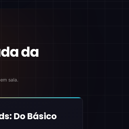
ada da
 em sala.
ds: Do Básico