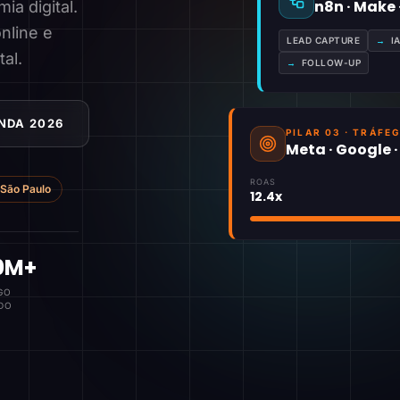
n8n · Make
a digital.
nline e
LEAD CAPTURE
→
I
tal.
→
FOLLOW-UP
NDA 2026
PILAR 03 · TRÁFE
Meta · Google 
ROAS
São Paulo
12.4x
0M+
GO
DO