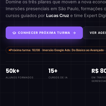
Domine os três pilares que movem a nova economi
Imersões presenciais em São Paulo, formações o
cursos guiados por
Lucas Cruz
e time Expert Digi
CONHECER PRÓXIMA TURMA
VER AGE
Próxima turma:
10/08
·
Imersão Google Ads: Do Básico ao Avançado
·
50k+
15+
R$ 8
ALUNOS FORMADOS
CURSOS DE IA
EM TRÁFE
GERENCIA