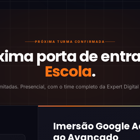
PRÓXIMA TURMA CONFIRMADA
xima porta de entr
Escola
.
mitadas. Presencial, com o time completo da Expert Digital
Imersão Google A
ao Avançado