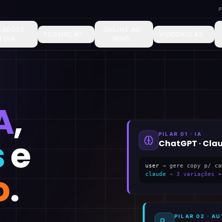
ERSÕES
ONLINE AO
FORMAÇÃO
VIDEOAULAS
1 DIA
VIVO
A
,
PILAR 01 · IA
s
e
ChatGPT · Cla
user
→ gere copy p/ ca
o
.
claude
→ 3 variações +
PILAR 02 · 