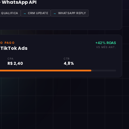
 · WhatsApp API
A QUALIFICA
→
CRM UPDATE
→
WHATSAPP REPLY
+42% ROAS
GO PAGO
· TikTok Ads
VS MÊS ANT.
CPA
CTR
R$ 2,40
4,8%