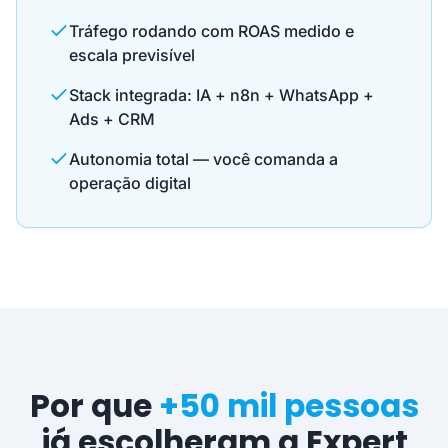
Tráfego rodando com ROAS medido e
escala previsível
Stack integrada: IA + n8n + WhatsApp +
Ads + CRM
Autonomia total — você comanda a
operação digital
Por que
+50 mil pessoas
já escolheram a Expert