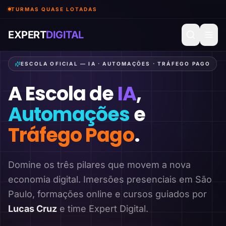
TURMAS QUASE LOTADAS
EXPERT
DIGITAL
ESCOLA OFICIAL — IA · AUTOMAÇÕES · TRÁFEGO PAGO
A Escola de
IA
,
Automações
e
Tráfego Pago
.
Domine os três pilares que movem a nova
economia digital. Imersões presenciais em São
Paulo, formações online e cursos guiados por
Lucas Cruz
e time Expert Digital.