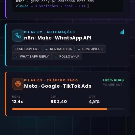
user
→ gere copy p/ campanha meta ads
claude
→ 3 variações + hook + CTA
▍
PILAR 02 · AUTOMAÇÕES
n8n · Make · WhatsApp API
LEAD CAPTURE
→
IA QUALIFICA
→
CRM UPDATE
→
WHATSAPP REPLY
→
FOLLOW-UP
+42% ROAS
PILAR 03 · TRÁFEGO PAGO
Meta · Google · TikTok Ads
VS MÊS ANT.
ROAS
CPA
CTR
12.4x
R$ 2,40
4,8%