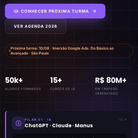
CONHECER PRÓXIMA TURMA
VER AGENDA 2026
Próxima turma:
10/08
·
Imersão Google Ads: Do Básico ao
Avançado
·
São Paulo
50k+
15+
R$ 80M+
ALUNOS FORMADOS
CURSOS DE IA
EM TRÁFEGO
GERENCIADO
PILAR 01 · IA
v2.4
ChatGPT · Claude · Manus