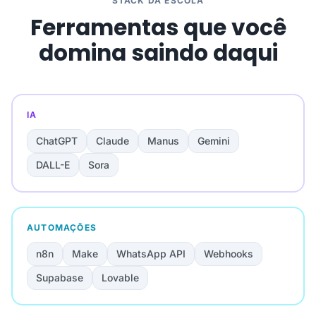
STACK DA ESCOLA
Ferramentas que você
domina saindo daqui
IA
ChatGPT
Claude
Manus
Gemini
DALL-E
Sora
AUTOMAÇÕES
n8n
Make
WhatsApp API
Webhooks
Supabase
Lovable