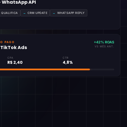
 · WhatsApp API
A QUALIFICA
→
CRM UPDATE
→
WHATSAPP REPLY
+42% ROAS
GO PAGO
· TikTok Ads
VS MÊS ANT.
CPA
CTR
R$ 2,40
4,8%