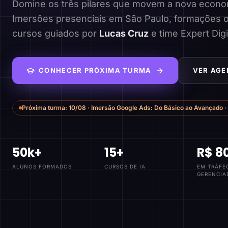
Domine os três pilares que movem a nova economi
Imersões presenciais em São Paulo, formações o
cursos guiados por
Lucas Cruz
e time Expert Digi
CONHECER PRÓXIMA TURMA
VER AGE
Próxima turma:
10/08
·
Imersão Google Ads: Do Básico ao Avançado
·
50k+
15+
R$ 8
ALUNOS FORMADOS
CURSOS DE IA
EM TRÁFE
GERENCIA