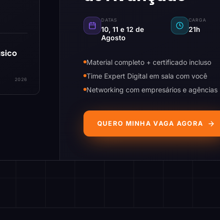
DATAS
CARGA
10, 11 e 12 de
21h
Agosto
sico
Material completo + certificado incluso
Time Expert Digital em sala com você
2026
Networking com empresários e agências
QUERO MINHA VAGA AGORA