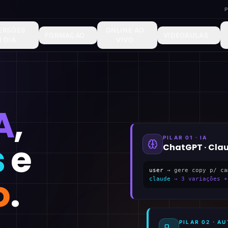
ERSÕES
ONLINE AO
FORMAÇÃO
VIDEOAULAS
1 DIA
VIVO
A
,
PILAR 01 · IA
s
e
ChatGPT · Cla
user
→ gere copy p/ ca
o
.
claude
→ 3 variações +
PILAR 02 · 