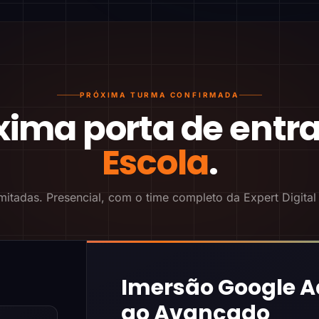
PRÓXIMA TURMA CONFIRMADA
xima porta de entr
Escola
.
mitadas. Presencial, com o time completo da Expert Digital
Imersão Google A
ao Avançado