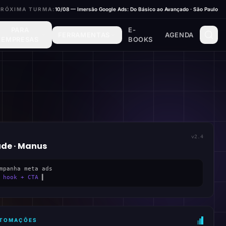
PRÓXIMA TURMA:
10/08 — Imersão Google Ads: Do Básico ao Avançado · São Paulo
PARA
E-
FERRAMENTAS
AGENDA
EMPRESAS
BOOKS
v2.4
ude · Manus
mpanha meta ads
 hook + CTA
▍
AUTOMAÇÕES