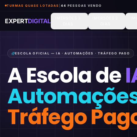
TURMAS QUASE LOTADAS
|
44
PESSOAS VENDO
IMERSÕES 3
IMERSÕES 2
IM
EXPERT
DIGITAL
DIAS
DIAS
ESCOLA OFICIAL — IA · AUTOMAÇÕES · TRÁFEGO PAGO
A Escola de
I
Automaçõe
Tráfego Pag