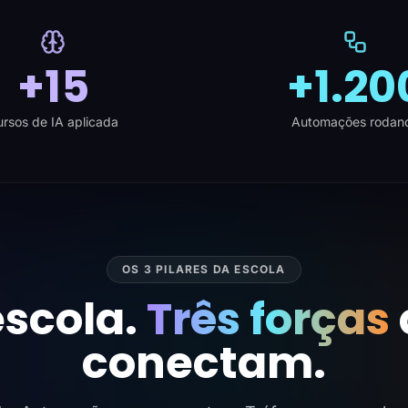
+15
+1.20
rsos de IA aplicada
Automações rodan
OS 3 PILARES DA ESCOLA
scola.
Três forças
conectam.