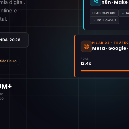
n8n · Make
a digital.
nline e
LEAD CAPTURE
→
I
tal.
→
FOLLOW-UP
NDA 2026
PILAR 03 · TRÁFE
Meta · Google 
ROAS
São Paulo
12.4x
0M+
GO
DO