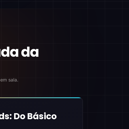
ada da
 em sala.
ds: Do Básico