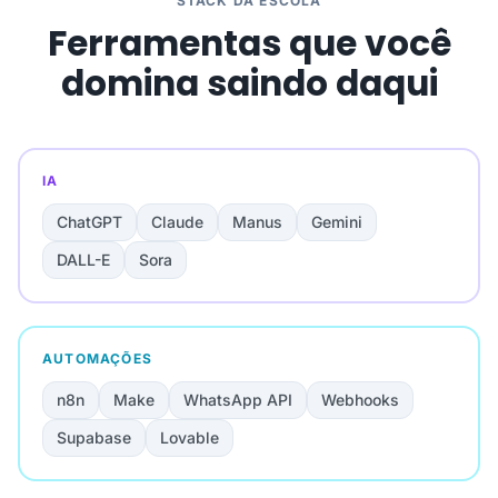
STACK DA ESCOLA
Ferramentas que você
domina saindo daqui
IA
ChatGPT
Claude
Manus
Gemini
DALL-E
Sora
AUTOMAÇÕES
n8n
Make
WhatsApp API
Webhooks
Supabase
Lovable