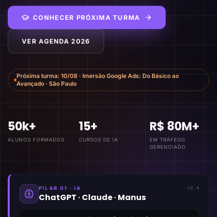
CONHECER PRÓXIMA TURMA
VER AGENDA 2026
Próxima turma:
10/08
·
Imersão Google Ads: Do Básico ao
Avançado
·
São Paulo
50k+
15+
R$ 80M+
ALUNOS FORMADOS
CURSOS DE IA
EM TRÁFEGO
GERENCIADO
PILAR 01 · IA
v2.4
ChatGPT · Claude · Manus