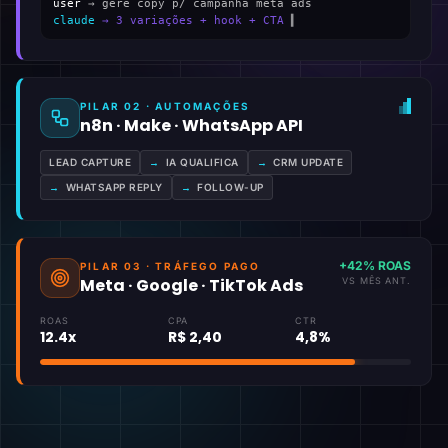
user
→ gere copy p/ campanha meta ads
claude
→ 3 variações + hook + CTA
▍
PILAR 02 · AUTOMAÇÕES
n8n · Make · WhatsApp API
LEAD CAPTURE
→
IA QUALIFICA
→
CRM UPDATE
→
WHATSAPP REPLY
→
FOLLOW-UP
+42% ROAS
PILAR 03 · TRÁFEGO PAGO
Meta · Google · TikTok Ads
VS MÊS ANT.
ROAS
CPA
CTR
12.4x
R$ 2,40
4,8%