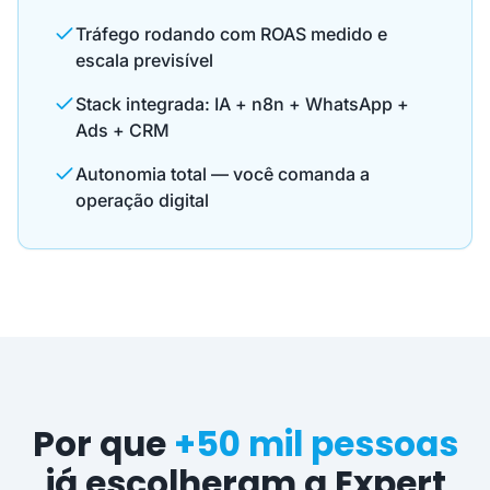
Tráfego rodando com ROAS medido e
escala previsível
Stack integrada: IA + n8n + WhatsApp +
Ads + CRM
Autonomia total — você comanda a
operação digital
Por que
+50 mil pessoas
já escolheram a Expert