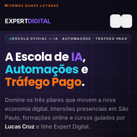
TURMAS QUASE LOTADAS
EXPERT
DIGITAL
ESCOLA OFICIAL — IA · AUTOMAÇÕES · TRÁFEGO PAGO
A Escola de
IA
,
Automações
e
Tráfego Pago
.
Domine os três pilares que movem a nova
economia digital. Imersões presenciais em São
Paulo, formações online e cursos guiados por
Lucas Cruz
e time Expert Digital.