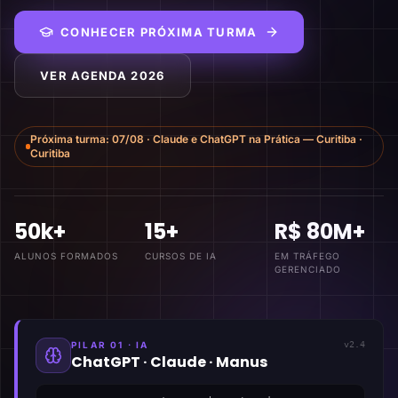
CONHECER PRÓXIMA TURMA
VER AGENDA 2026
Próxima turma:
07/08
·
Claude e ChatGPT na Prática — Curitiba
·
Curitiba
50k+
15+
R$ 80M+
ALUNOS FORMADOS
CURSOS DE IA
EM TRÁFEGO
GERENCIADO
PILAR 01 · IA
v2.4
ChatGPT · Claude · Manus