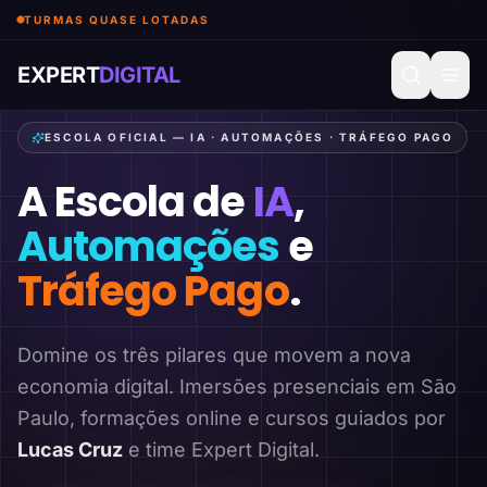
TURMAS QUASE LOTADAS
EXPERT
DIGITAL
ESCOLA OFICIAL — IA · AUTOMAÇÕES · TRÁFEGO PAGO
A Escola de
IA
,
Automações
e
Tráfego Pago
.
Domine os três pilares que movem a nova
economia digital. Imersões presenciais em São
Paulo, formações online e cursos guiados por
Lucas Cruz
e time Expert Digital.