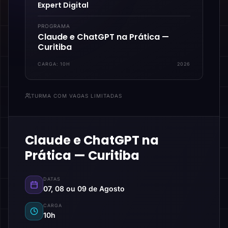
Expert Digital
PROGRAMA
Claude e ChatGPT na Prática —
Curitiba
CARGA:
10H
2026
TURMA COM VAGAS LIMITADAS
Claude e ChatGPT na
Prática — Curitiba
DATAS
07, 08 ou 09 de Agosto
CARGA
10h