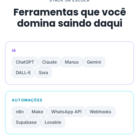
STACK DA ESCOLA
Ferramentas que você
domina saindo daqui
IA
ChatGPT
Claude
Manus
Gemini
DALL-E
Sora
AUTOMAÇÕES
n8n
Make
WhatsApp API
Webhooks
Supabase
Lovable