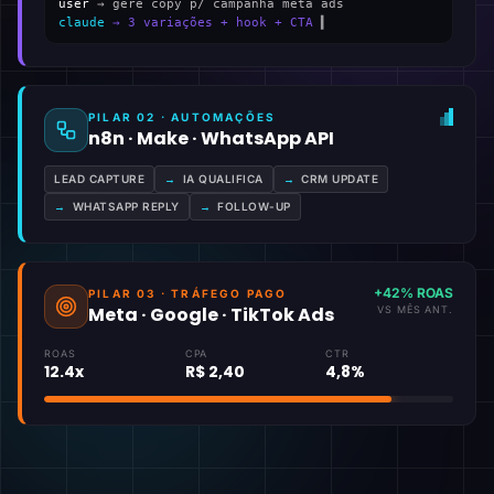
user
→ gere copy p/ campanha meta ads
claude
→ 3 variações + hook + CTA
▍
PILAR 02 · AUTOMAÇÕES
n8n · Make · WhatsApp API
LEAD CAPTURE
→
IA QUALIFICA
→
CRM UPDATE
→
WHATSAPP REPLY
→
FOLLOW-UP
+42% ROAS
PILAR 03 · TRÁFEGO PAGO
Meta · Google · TikTok Ads
VS MÊS ANT.
ROAS
CPA
CTR
12.4x
R$ 2,40
4,8%