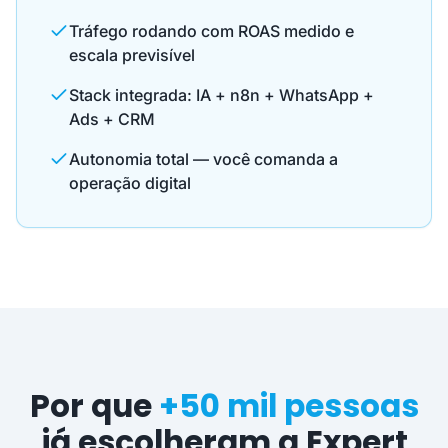
Tráfego rodando com ROAS medido e
escala previsível
Stack integrada: IA + n8n + WhatsApp +
Ads + CRM
Autonomia total — você comanda a
operação digital
Por que
+50 mil pessoas
já escolheram a Expert