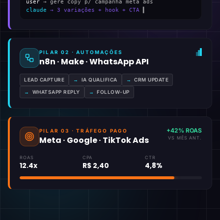
user
→ gere copy p/ campanha meta ads
claude
→ 3 variações + hook + CTA
▍
PILAR 02 · AUTOMAÇÕES
n8n · Make · WhatsApp API
LEAD CAPTURE
→
IA QUALIFICA
→
CRM UPDATE
→
WHATSAPP REPLY
→
FOLLOW-UP
+42% ROAS
PILAR 03 · TRÁFEGO PAGO
Meta · Google · TikTok Ads
VS MÊS ANT.
ROAS
CPA
CTR
12.4x
R$ 2,40
4,8%