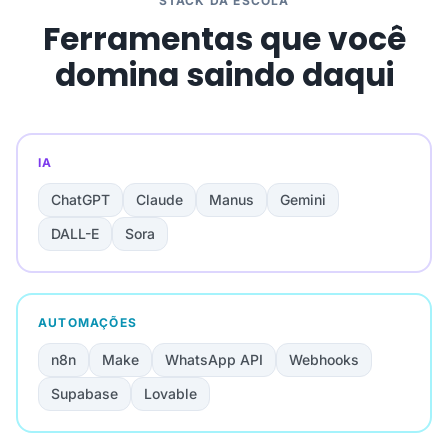
STACK DA ESCOLA
Ferramentas que você
domina saindo daqui
IA
ChatGPT
Claude
Manus
Gemini
DALL-E
Sora
AUTOMAÇÕES
n8n
Make
WhatsApp API
Webhooks
Supabase
Lovable