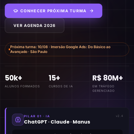
CONHECER PRÓXIMA TURMA
VER AGENDA 2026
Próxima turma:
10/08
·
Imersão Google Ads: Do Básico ao
Avançado
·
São Paulo
50k+
15+
R$ 80M+
ALUNOS FORMADOS
CURSOS DE IA
EM TRÁFEGO
GERENCIADO
PILAR 01 · IA
v2.4
ChatGPT · Claude · Manus