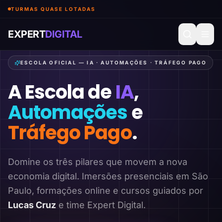
TURMAS QUASE LOTADAS
EXPERT
DIGITAL
ESCOLA OFICIAL — IA · AUTOMAÇÕES · TRÁFEGO PAGO
A Escola de
IA
,
Automações
e
Tráfego Pago
.
Domine os três pilares que movem a nova
economia digital. Imersões presenciais em São
Paulo, formações online e cursos guiados por
Lucas Cruz
e time Expert Digital.