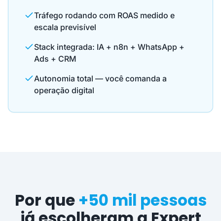
Tráfego rodando com ROAS medido e
escala previsível
Stack integrada: IA + n8n + WhatsApp +
Ads + CRM
Autonomia total — você comanda a
operação digital
Por que
+50 mil pessoas
já escolheram a Expert