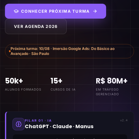
CONHECER PRÓXIMA TURMA
VER AGENDA 2026
Próxima turma:
10/08
·
Imersão Google Ads: Do Básico ao
Avançado
·
São Paulo
50k+
15+
R$ 80M+
ALUNOS FORMADOS
CURSOS DE IA
EM TRÁFEGO
GERENCIADO
PILAR 01 · IA
v2.4
ChatGPT · Claude · Manus