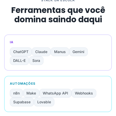
STACK DA ESCOLA
Ferramentas que você
domina saindo daqui
IA
ChatGPT
Claude
Manus
Gemini
DALL-E
Sora
AUTOMAÇÕES
n8n
Make
WhatsApp API
Webhooks
Supabase
Lovable