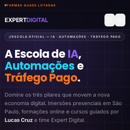
TURMAS QUASE LOTADAS
EXPERT
DIGITAL
ESCOLA OFICIAL — IA · AUTOMAÇÕES · TRÁFEGO PAGO
A Escola de
IA
,
Automações
e
Tráfego Pago
.
Domine os três pilares que movem a nova
economia digital. Imersões presenciais em São
Paulo, formações online e cursos guiados por
Lucas Cruz
e time Expert Digital.