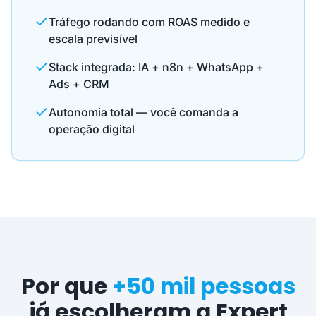
Tráfego rodando com ROAS medido e
escala previsível
Stack integrada: IA + n8n + WhatsApp +
Ads + CRM
Autonomia total — você comanda a
operação digital
Por que
+50 mil pessoas
já escolheram a Expert