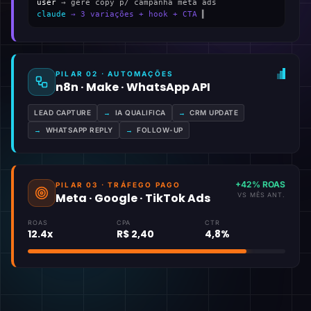
user
→ gere copy p/ campanha meta ads
claude
→ 3 variações + hook + CTA
▍
PILAR 02 · AUTOMAÇÕES
n8n · Make · WhatsApp API
LEAD CAPTURE
→
IA QUALIFICA
→
CRM UPDATE
→
WHATSAPP REPLY
→
FOLLOW-UP
+42% ROAS
PILAR 03 · TRÁFEGO PAGO
Meta · Google · TikTok Ads
VS MÊS ANT.
ROAS
CPA
CTR
12.4x
R$ 2,40
4,8%