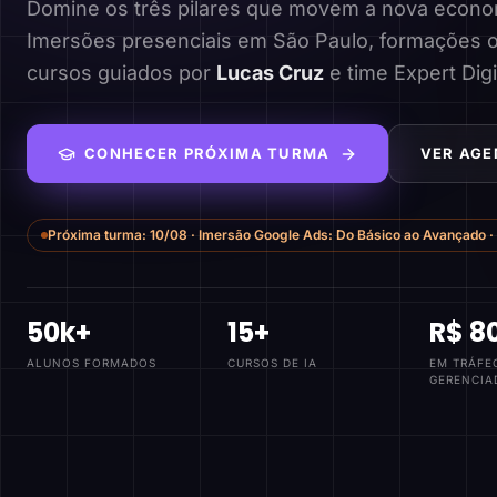
Domine os três pilares que movem a nova economi
Imersões presenciais em São Paulo, formações o
cursos guiados por
Lucas Cruz
e time Expert Digi
CONHECER PRÓXIMA TURMA
VER AGE
Próxima turma:
10/08
·
Imersão Google Ads: Do Básico ao Avançado
·
50k+
15+
R$ 8
ALUNOS FORMADOS
CURSOS DE IA
EM TRÁFE
GERENCIA