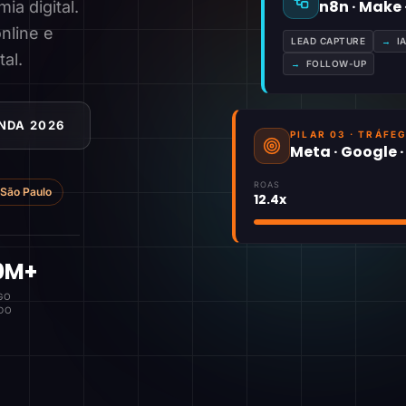
n8n · Make
a digital.
nline e
LEAD CAPTURE
→
I
tal.
→
FOLLOW-UP
NDA 2026
PILAR 03 · TRÁFE
Meta · Google 
ROAS
São Paulo
12.4x
0M+
GO
DO