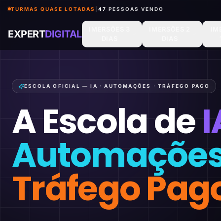
TURMAS QUASE LOTADAS
|
46
PESSOAS VENDO
IMERSÕES 3
IMERSÕES 2
IM
EXPERT
DIGITAL
DIAS
DIAS
ESCOLA OFICIAL — IA · AUTOMAÇÕES · TRÁFEGO PAGO
A Escola de
I
Automaçõe
Tráfego Pag