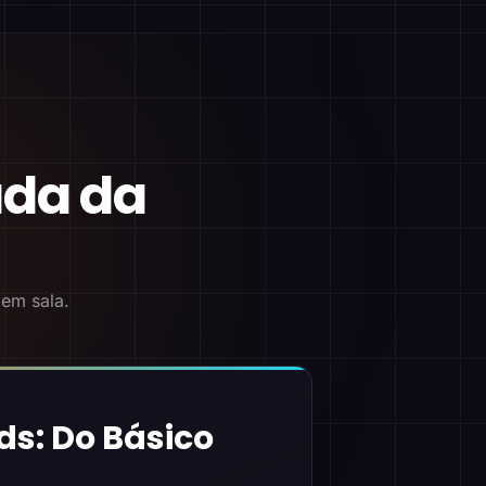
ada da
 em sala.
ds: Do Básico