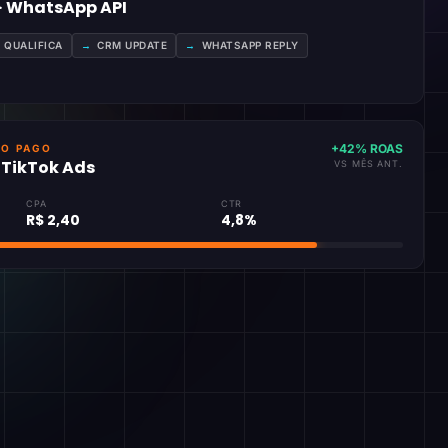
 · WhatsApp API
A QUALIFICA
→
CRM UPDATE
→
WHATSAPP REPLY
+42% ROAS
GO PAGO
· TikTok Ads
VS MÊS ANT.
CPA
CTR
R$ 2,40
4,8%