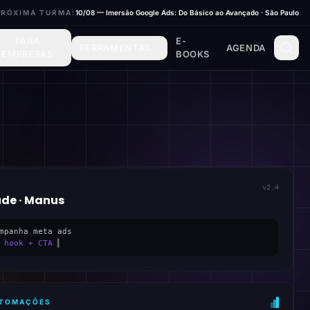
PRÓXIMA TURMA:
10/08 — Imersão Google Ads: Do Básico ao Avançado · São Paulo
PARA
E-
FERRAMENTAS
AGENDA
EMPRESAS
BOOKS
v2.4
ude · Manus
mpanha meta ads
 hook + CTA
▍
AUTOMAÇÕES