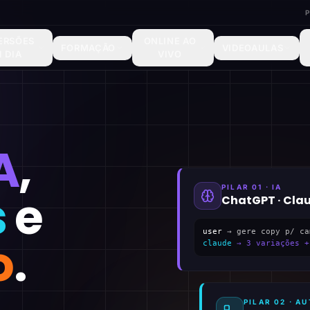
ERSÕES
ONLINE AO
FORMAÇÃO
VIDEOAULAS
1 DIA
VIVO
A
,
PILAR 01 · IA
s
e
ChatGPT · Cla
user
→ gere copy p/ ca
o
.
claude
→ 3 variações +
PILAR 02 · 