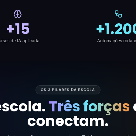
+15
+1.20
rsos de IA aplicada
Automações rodan
OS 3 PILARES DA ESCOLA
scola.
Três forças
conectam.