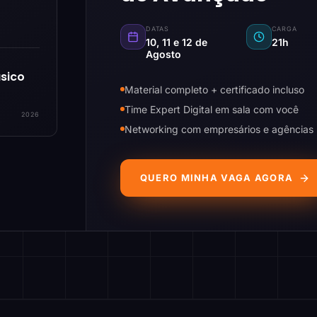
DATAS
CARGA
10, 11 e 12 de
21h
Agosto
sico
Material completo + certificado incluso
Time Expert Digital em sala com você
2026
Networking com empresários e agências
QUERO MINHA VAGA AGORA