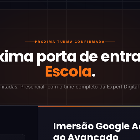
PRÓXIMA TURMA CONFIRMADA
xima porta de entr
Escola
.
mitadas. Presencial, com o time completo da Expert Digital
Imersão Google A
ao Avançado