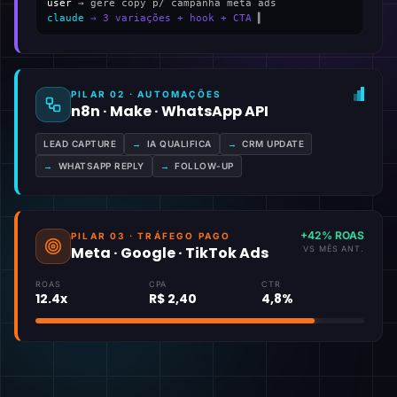
user
→ gere copy p/ campanha meta ads
claude
→ 3 variações + hook + CTA
▍
PILAR 02 · AUTOMAÇÕES
n8n · Make · WhatsApp API
LEAD CAPTURE
→
IA QUALIFICA
→
CRM UPDATE
→
WHATSAPP REPLY
→
FOLLOW-UP
+42% ROAS
PILAR 03 · TRÁFEGO PAGO
Meta · Google · TikTok Ads
VS MÊS ANT.
ROAS
CPA
CTR
12.4x
R$ 2,40
4,8%