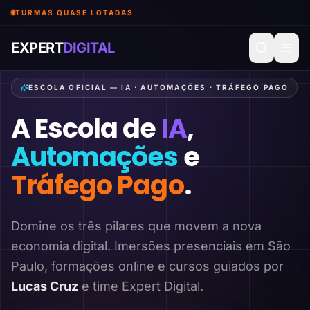
TURMAS QUASE LOTADAS
EXPERT
DIGITAL
ESCOLA OFICIAL — IA · AUTOMAÇÕES · TRÁFEGO PAGO
A Escola de
IA
,
Automações
e
Tráfego Pago
.
Domine os três pilares que movem a nova
economia digital. Imersões presenciais em São
Paulo, formações online e cursos guiados por
Lucas Cruz
e time Expert Digital.