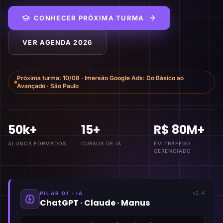
CONHECER PRÓXIMA TURMA
VER AGENDA 2026
Próxima turma:
10/08
·
Imersão Google Ads: Do Básico ao
Avançado
·
São Paulo
50k+
15+
R$ 80M+
ALUNOS FORMADOS
CURSOS DE IA
EM TRÁFEGO
GERENCIADO
PILAR 01 · IA
v2.4
ChatGPT · Claude · Manus