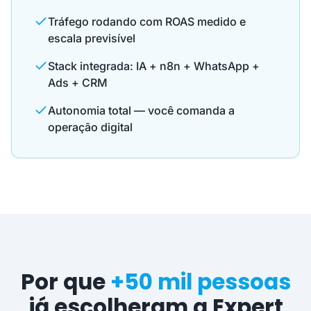
Tráfego rodando com ROAS medido e
escala previsível
Stack integrada: IA + n8n + WhatsApp +
Ads + CRM
Autonomia total — você comanda a
operação digital
Por que
+50 mil pessoas
já escolheram a Expert