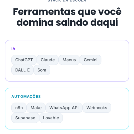
STACK DA ESCOLA
Ferramentas que você
domina saindo daqui
IA
ChatGPT
Claude
Manus
Gemini
DALL-E
Sora
AUTOMAÇÕES
n8n
Make
WhatsApp API
Webhooks
Supabase
Lovable