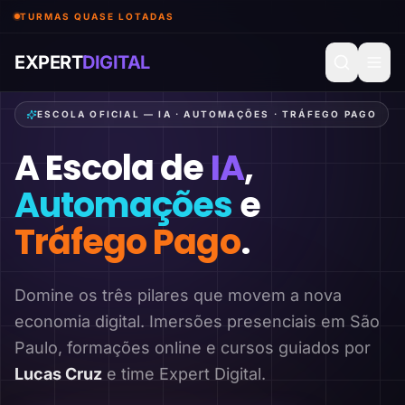
TURMAS QUASE LOTADAS
EXPERT
DIGITAL
ESCOLA OFICIAL — IA · AUTOMAÇÕES · TRÁFEGO PAGO
A Escola de
IA
,
Automações
e
Tráfego Pago
.
Domine os três pilares que movem a nova
economia digital. Imersões presenciais em São
Paulo, formações online e cursos guiados por
Lucas Cruz
e time Expert Digital.