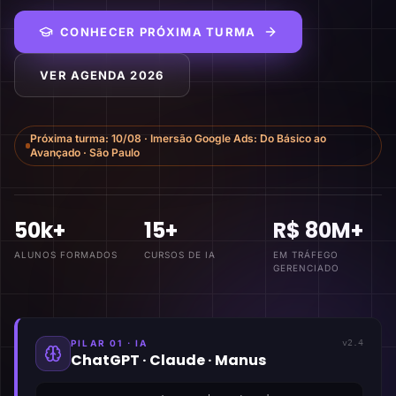
CONHECER PRÓXIMA TURMA
VER AGENDA 2026
Próxima turma:
10/08
·
Imersão Google Ads: Do Básico ao
Avançado
·
São Paulo
50k+
15+
R$ 80M+
ALUNOS FORMADOS
CURSOS DE IA
EM TRÁFEGO
GERENCIADO
PILAR 01 · IA
v2.4
ChatGPT · Claude · Manus