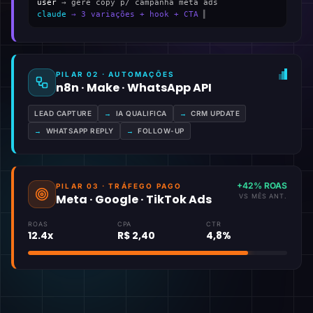
user
→ gere copy p/ campanha meta ads
claude
→ 3 variações + hook + CTA
▍
PILAR 02 · AUTOMAÇÕES
n8n · Make · WhatsApp API
LEAD CAPTURE
→
IA QUALIFICA
→
CRM UPDATE
→
WHATSAPP REPLY
→
FOLLOW-UP
+42% ROAS
PILAR 03 · TRÁFEGO PAGO
Meta · Google · TikTok Ads
VS MÊS ANT.
ROAS
CPA
CTR
12.4x
R$ 2,40
4,8%