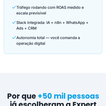
Tráfego rodando com ROAS medido e
escala previsível
Stack integrada: IA + n8n + WhatsApp +
Ads + CRM
Autonomia total — você comanda a
operação digital
Por que
+50 mil pessoas
já escolheram a Expert