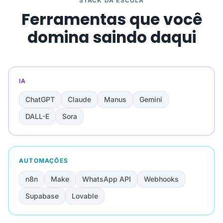
STACK DA ESCOLA
Ferramentas que você
domina saindo daqui
IA
ChatGPT
Claude
Manus
Gemini
DALL-E
Sora
AUTOMAÇÕES
n8n
Make
WhatsApp API
Webhooks
Supabase
Lovable