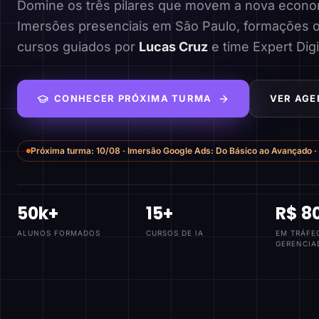
Domine os três pilares que movem a nova economi
Imersões presenciais em São Paulo, formações o
cursos guiados por
Lucas Cruz
e time Expert Digi
CONHECER PRÓXIMA TURMA
VER AGE
Próxima turma:
10/08
·
Imersão Google Ads: Do Básico ao Avançado
·
50k+
15+
R$ 8
ALUNOS FORMADOS
CURSOS DE IA
EM TRÁFE
GERENCIA