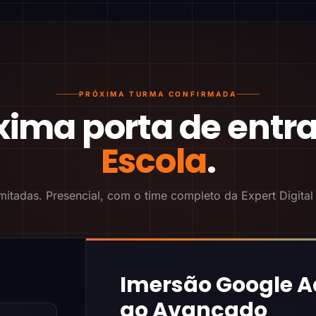
PRÓXIMA TURMA CONFIRMADA
xima porta de entr
Escola
.
mitadas. Presencial, com o time completo da Expert Digital
Imersão Google A
ao Avançado