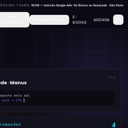
PRÓXIMA TURMA:
10/08 — Imersão Google Ads: Do Básico ao Avançado · São Paulo
PARA
E-
FERRAMENTAS
AGENDA
EMPRESAS
BOOKS
v2.4
ude · Manus
mpanha meta ads
 hook + CTA
▍
AUTOMAÇÕES