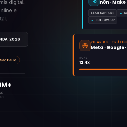
n8n · Make
a digital.
nline e
LEAD CAPTURE
→
I
tal.
→
FOLLOW-UP
NDA 2026
PILAR 03 · TRÁFE
Meta · Google 
ROAS
São Paulo
12.4x
0M+
GO
DO