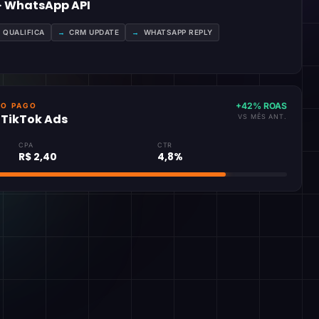
 · WhatsApp API
A QUALIFICA
→
CRM UPDATE
→
WHATSAPP REPLY
+42% ROAS
GO PAGO
· TikTok Ads
VS MÊS ANT.
CPA
CTR
R$ 2,40
4,8%