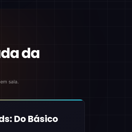
ada da
 em sala.
ds: Do Básico