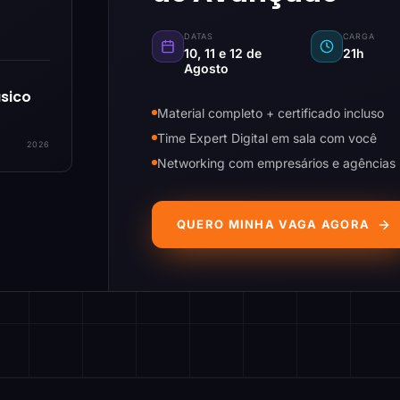
DATAS
CARGA
10, 11 e 12 de
21h
Agosto
sico
Material completo + certificado incluso
Time Expert Digital em sala com você
2026
Networking com empresários e agências
QUERO MINHA VAGA AGORA