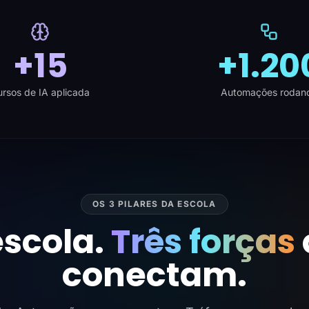
+15
+1.20
rsos de IA aplicada
Automações rodan
OS 3 PILARES DA ESCOLA
scola.
Três forças
conectam.