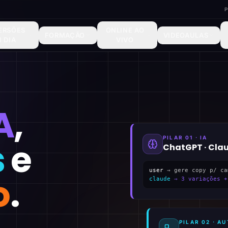
ERSÕES
ONLINE AO
FORMAÇÃO
VIDEOAULAS
1 DIA
VIVO
A
,
PILAR 01 · IA
s
e
ChatGPT · Cla
user
→ gere copy p/ ca
o
.
claude
→ 3 variações +
PILAR 02 · 