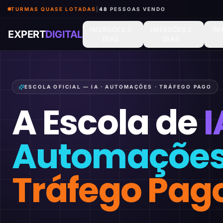
TURMAS QUASE LOTADAS
|
48
PESSOAS VENDO
IMERSÕES 3
IMERSÕES 2
IM
EXPERT
DIGITAL
DIAS
DIAS
ESCOLA OFICIAL — IA · AUTOMAÇÕES · TRÁFEGO PAGO
A Escola de
I
Automaçõe
Tráfego Pag