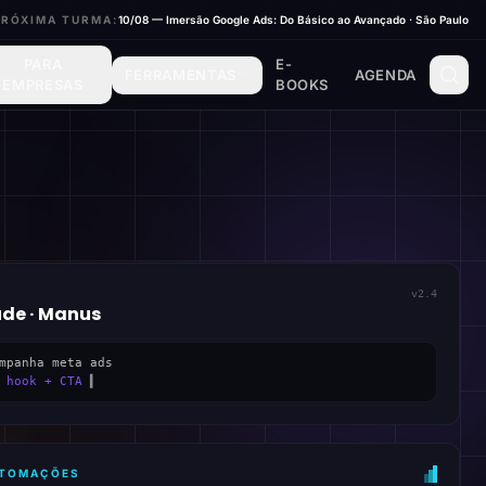
PRÓXIMA TURMA:
10/08 — Imersão Google Ads: Do Básico ao Avançado · São Paulo
PARA
E-
FERRAMENTAS
AGENDA
EMPRESAS
BOOKS
v2.4
ude · Manus
mpanha meta ads
 hook + CTA
▍
AUTOMAÇÕES