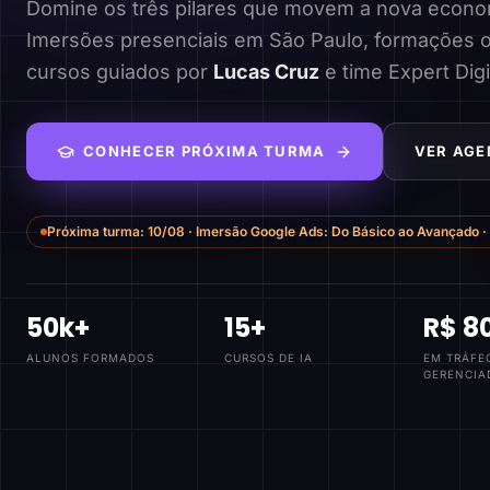
Domine os três pilares que movem a nova economi
Imersões presenciais em São Paulo, formações o
cursos guiados por
Lucas Cruz
e time Expert Digi
CONHECER PRÓXIMA TURMA
VER AGE
Próxima turma:
10/08
·
Imersão Google Ads: Do Básico ao Avançado
·
50k+
15+
R$ 8
ALUNOS FORMADOS
CURSOS DE IA
EM TRÁFE
GERENCIA