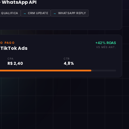
 · WhatsApp API
A QUALIFICA
→
CRM UPDATE
→
WHATSAPP REPLY
+42% ROAS
GO PAGO
· TikTok Ads
VS MÊS ANT.
CPA
CTR
R$ 2,40
4,8%