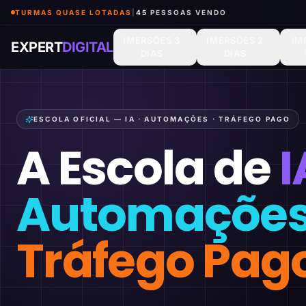
TURMAS QUASE LOTADAS
|
44
PESSOAS VENDO
IMERSÕES 3
IMERSÕES 2
IM
EXPERT
DIGITAL
DIAS
DIAS
ESCOLA OFICIAL — IA · AUTOMAÇÕES · TRÁFEGO PAGO
A Escola de
I
Automaçõe
Tráfego Pag