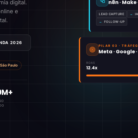
n8n · Make
a digital.
nline e
LEAD CAPTURE
→
I
tal.
→
FOLLOW-UP
NDA 2026
PILAR 03 · TRÁFE
Meta · Google 
ROAS
São Paulo
12.4x
0M+
GO
DO