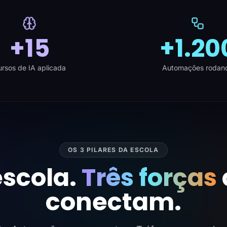
+15
+1.20
rsos de IA aplicada
Automações rodan
OS 3 PILARES DA ESCOLA
scola.
Três forças
conectam.