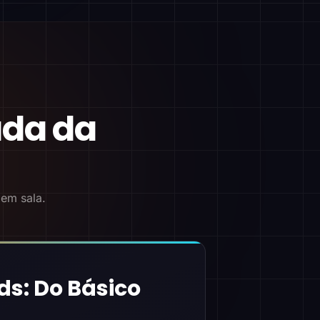
ada da
 em sala.
ds: Do Básico