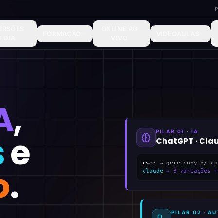
ERSÕES
ONLINE AO
FORMAÇÃO
VIDEOAULAS
1 DIA
VIVO
A
,
PILAR 01 · IA
s
e
ChatGPT · Cla
user
→ gere copy p/ ca
o
.
claude
→ 3 variações +
PILAR 02 · 