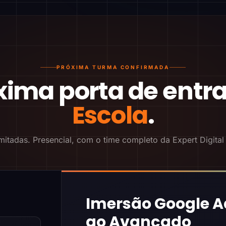
PRÓXIMA TURMA CONFIRMADA
xima porta de entr
Escola
.
mitadas. Presencial, com o time completo da Expert Digital
Imersão Google A
ao Avançado