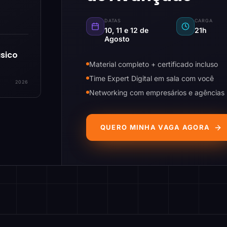
DATAS
CARGA
10, 11 e 12 de
21h
Agosto
sico
Material completo + certificado incluso
Time Expert Digital em sala com você
2026
Networking com empresários e agências
QUERO MINHA VAGA AGORA