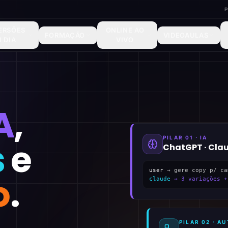
ERSÕES
ONLINE AO
FORMAÇÃO
VIDEOAULAS
1 DIA
VIVO
A
,
PILAR 01 · IA
s
e
ChatGPT · Cla
user
→ gere copy p/ ca
o
.
claude
→ 3 variações +
PILAR 02 · 