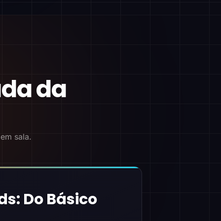
ada da
 em sala.
ds: Do Básico