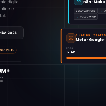
n8n · Make
a digital.
nline e
LEAD CAPTURE
→
I
tal.
→
FOLLOW-UP
NDA 2026
PILAR 03 · TRÁFE
Meta · Google 
ROAS
São Paulo
12.4x
0M+
GO
DO