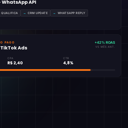
 · WhatsApp API
A QUALIFICA
→
CRM UPDATE
→
WHATSAPP REPLY
+42% ROAS
GO PAGO
· TikTok Ads
VS MÊS ANT.
CPA
CTR
R$ 2,40
4,8%