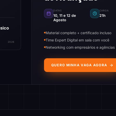
DATAS
CARGA
10, 11 e 12 de
21h
Agosto
sico
Material completo + certificado incluso
Time Expert Digital em sala com você
2026
Networking com empresários e agências
QUERO MINHA VAGA AGORA