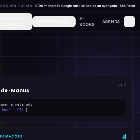
PRÓXIMA TURMA:
10/08 — Imersão Google Ads: Do Básico ao Avançado · São Paulo
PARA
E-
FERRAMENTAS
AGENDA
EMPRESAS
BOOKS
v2.4
ude · Manus
mpanha meta ads
 hook + CTA
▍
AUTOMAÇÕES