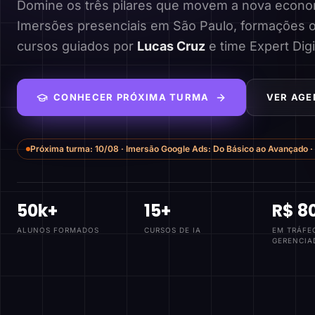
Domine os três pilares que movem a nova economi
Imersões presenciais em São Paulo, formações o
cursos guiados por
Lucas Cruz
e time Expert Digi
CONHECER PRÓXIMA TURMA
VER AGE
Próxima turma:
10/08
·
Imersão Google Ads: Do Básico ao Avançado
·
50k+
15+
R$ 8
ALUNOS FORMADOS
CURSOS DE IA
EM TRÁFE
GERENCIA