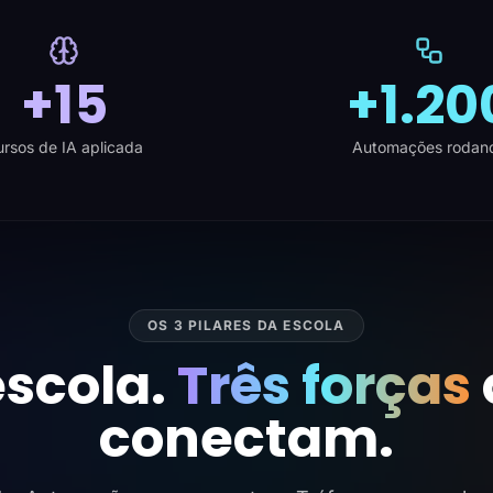
+15
+1.20
rsos de IA aplicada
Automações rodan
OS 3 PILARES DA ESCOLA
scola.
Três forças
conectam.