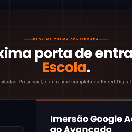
PRÓXIMA TURMA CONFIRMADA
xima porta de entr
Escola
.
mitadas. Presencial, com o time completo da Expert Digital
Imersão Google A
ao Avançado