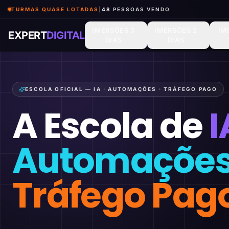
TURMAS QUASE LOTADAS
|
48
PESSOAS VENDO
IMERSÕES 3
IMERSÕES 2
IM
EXPERT
DIGITAL
DIAS
DIAS
ESCOLA OFICIAL — IA · AUTOMAÇÕES · TRÁFEGO PAGO
A Escola de
I
Automaçõe
Tráfego Pag