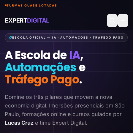
TURMAS QUASE LOTADAS
EXPERT
DIGITAL
ESCOLA OFICIAL — IA · AUTOMAÇÕES · TRÁFEGO PAGO
A Escola de
IA
,
Automações
e
Tráfego Pago
.
Domine os três pilares que movem a nova
economia digital. Imersões presenciais em São
Paulo, formações online e cursos guiados por
Lucas Cruz
e time Expert Digital.