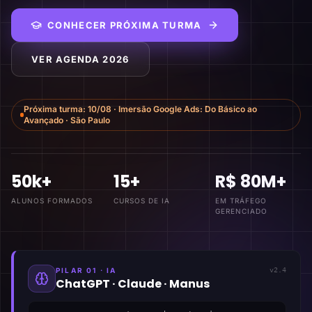
CONHECER PRÓXIMA TURMA
VER AGENDA 2026
Próxima turma:
10/08
·
Imersão Google Ads: Do Básico ao
Avançado
·
São Paulo
50k+
15+
R$ 80M+
ALUNOS FORMADOS
CURSOS DE IA
EM TRÁFEGO
GERENCIADO
PILAR 01 · IA
v2.4
ChatGPT · Claude · Manus