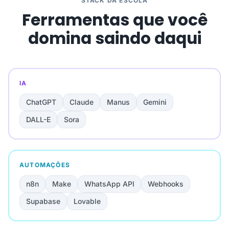
STACK DA ESCOLA
Ferramentas que você
domina saindo daqui
IA
ChatGPT
Claude
Manus
Gemini
DALL-E
Sora
AUTOMAÇÕES
n8n
Make
WhatsApp API
Webhooks
Supabase
Lovable