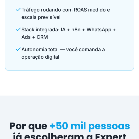
Tráfego rodando com ROAS medido e
escala previsível
Stack integrada: IA + n8n + WhatsApp +
Ads + CRM
Autonomia total — você comanda a
operação digital
Por que
+50 mil pessoas
já escolheram a Expert