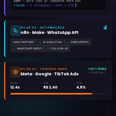
user
→ gere copy p/ campanha meta ads
claude
→ 3 variações + hook + CTA
▍
PILAR 02 · AUTOMAÇÕES
n8n · Make · WhatsApp API
LEAD CAPTURE
→
IA QUALIFICA
→
CRM UPDATE
→
WHATSAPP REPLY
→
FOLLOW-UP
+42% ROAS
PILAR 03 · TRÁFEGO PAGO
Meta · Google · TikTok Ads
VS MÊS ANT.
ROAS
CPA
CTR
12.4x
R$ 2,40
4,8%