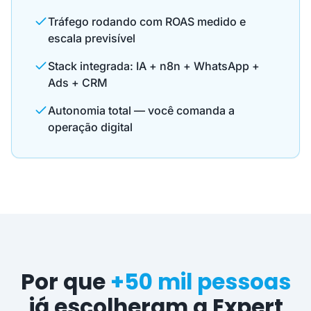
Tráfego rodando com ROAS medido e
escala previsível
Stack integrada: IA + n8n + WhatsApp +
Ads + CRM
Autonomia total — você comanda a
operação digital
Por que
+50 mil pessoas
já escolheram a Expert