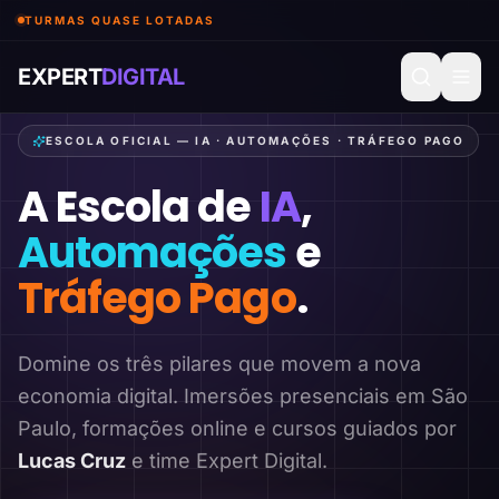
TURMAS QUASE LOTADAS
EXPERT
DIGITAL
ESCOLA OFICIAL — IA · AUTOMAÇÕES · TRÁFEGO PAGO
A Escola de
IA
,
Automações
e
Tráfego Pago
.
Domine os três pilares que movem a nova
economia digital. Imersões presenciais em São
Paulo, formações online e cursos guiados por
Lucas Cruz
e time Expert Digital.