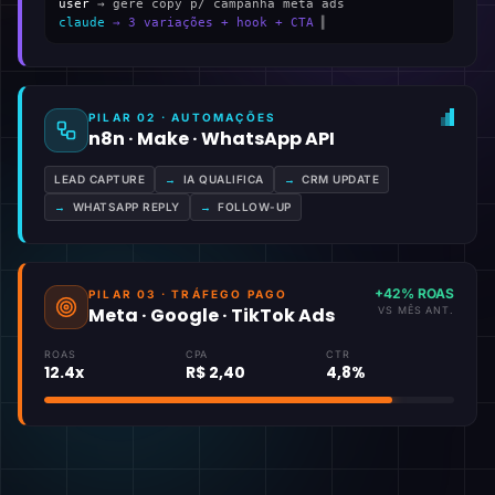
user
→ gere copy p/ campanha meta ads
claude
→ 3 variações + hook + CTA
▍
PILAR 02 · AUTOMAÇÕES
n8n · Make · WhatsApp API
LEAD CAPTURE
→
IA QUALIFICA
→
CRM UPDATE
→
WHATSAPP REPLY
→
FOLLOW-UP
+42% ROAS
PILAR 03 · TRÁFEGO PAGO
Meta · Google · TikTok Ads
VS MÊS ANT.
ROAS
CPA
CTR
12.4x
R$ 2,40
4,8%