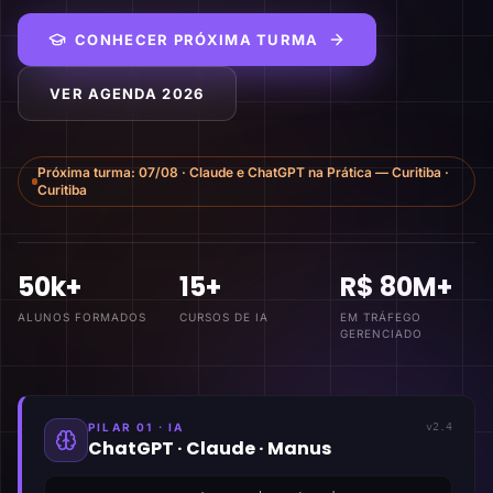
CONHECER PRÓXIMA TURMA
VER AGENDA 2026
Próxima turma:
07/08
·
Claude e ChatGPT na Prática — Curitiba
·
Curitiba
50k+
15+
R$ 80M+
ALUNOS FORMADOS
CURSOS DE IA
EM TRÁFEGO
GERENCIADO
PILAR 01 · IA
v2.4
ChatGPT · Claude · Manus