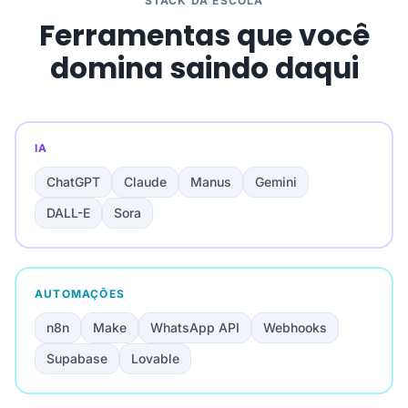
STACK DA ESCOLA
Ferramentas que você
domina saindo daqui
IA
ChatGPT
Claude
Manus
Gemini
DALL-E
Sora
AUTOMAÇÕES
n8n
Make
WhatsApp API
Webhooks
Supabase
Lovable