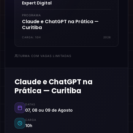
Expert Digital
PROGRAMA
Claude e ChatGPT na Prática —
Curitiba
CARGA:
10H
2026
TURMA COM VAGAS LIMITADAS
Claude e ChatGPT na
Prática — Curitiba
DATAS
07, 08 ou 09 de Agosto
CARGA
10h