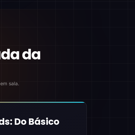
ada da
 em sala.
ds: Do Básico