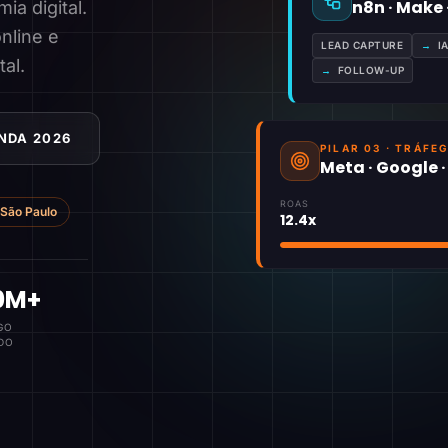
n8n · Make
a digital.
nline e
LEAD CAPTURE
→
I
tal.
→
FOLLOW-UP
NDA 2026
PILAR 03 · TRÁFE
Meta · Google 
ROAS
São Paulo
12.4x
0M+
GO
DO