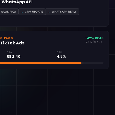
 · WhatsApp API
A QUALIFICA
→
CRM UPDATE
→
WHATSAPP REPLY
+42% ROAS
GO PAGO
· TikTok Ads
VS MÊS ANT.
CPA
CTR
R$ 2,40
4,8%