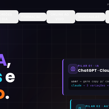
ERSÕES
ONLINE AO
FORMAÇÃO
VIDEOAULAS
1 DIA
VIVO
A
,
PILAR 01 · IA
s
e
ChatGPT · Cla
user
→ gere copy p/ ca
o
.
claude
→ 3 variações +
PILAR 02 · 