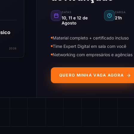
DATAS
CARGA
10, 11 e 12 de
21h
Agosto
sico
Material completo + certificado incluso
Time Expert Digital em sala com você
2026
Networking com empresários e agências
QUERO MINHA VAGA AGORA