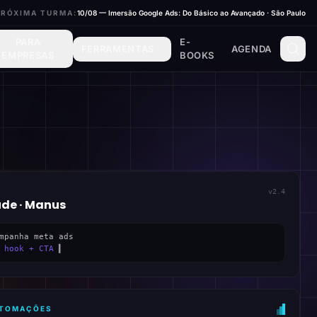
PRÓXIMA TURMA:
10/08 — Imersão Google Ads: Do Básico ao Avançado · São Paulo
PARA
E-
FERRAMENTAS
AGENDA
EMPRESAS
BOOKS
v2.4
ude · Manus
mpanha meta ads
 hook + CTA
▍
AUTOMAÇÕES