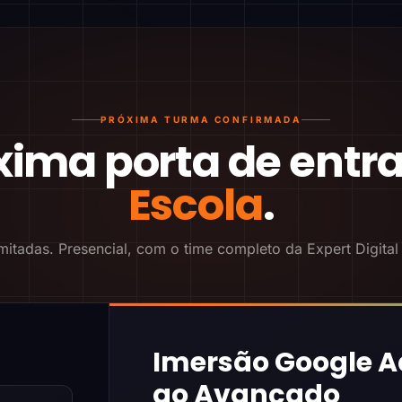
PRÓXIMA TURMA CONFIRMADA
xima porta de entr
Escola
.
mitadas. Presencial, com o time completo da Expert Digital
Imersão Google A
ao Avançado