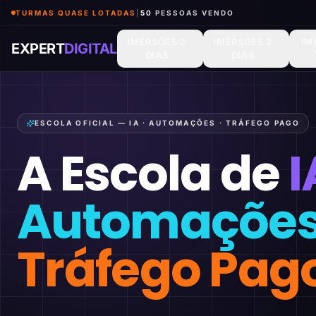
TURMAS QUASE LOTADAS
|
50
PESSOAS VENDO
IMERSÕES 3
IMERSÕES 2
IM
EXPERT
DIGITAL
DIAS
DIAS
ESCOLA OFICIAL — IA · AUTOMAÇÕES · TRÁFEGO PAGO
A Escola de
I
Automaçõe
Tráfego Pag