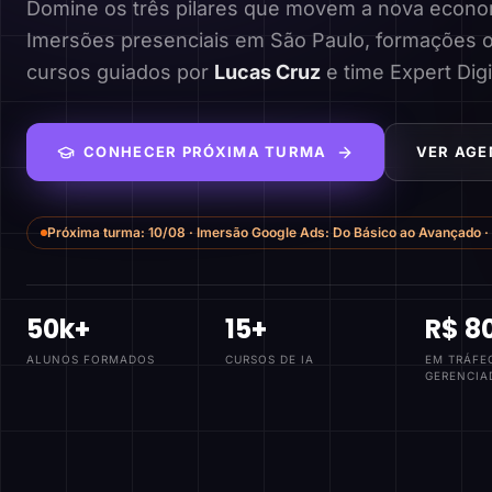
Domine os três pilares que movem a nova economi
Imersões presenciais em São Paulo, formações o
cursos guiados por
Lucas Cruz
e time Expert Digi
CONHECER PRÓXIMA TURMA
VER AGE
Próxima turma:
10/08
·
Imersão Google Ads: Do Básico ao Avançado
·
50k+
15+
R$ 8
ALUNOS FORMADOS
CURSOS DE IA
EM TRÁFE
GERENCIA