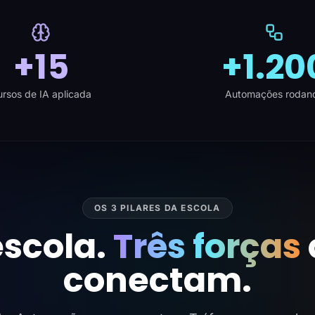
+15
+1.20
rsos de IA aplicada
Automações rodan
OS 3 PILARES DA ESCOLA
scola.
Três forças
conectam.