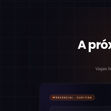
A pró
Vagas li
PRESENCIAL ·
CURITIBA