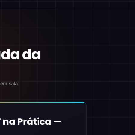
ada da
 em sala.
 na Prática —