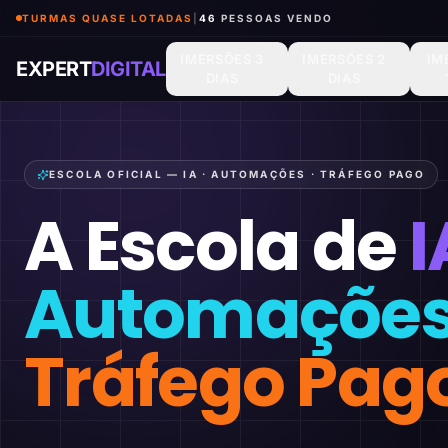
TURMAS QUASE LOTADAS
|
46
PESSOAS VENDO
IMERSÕES 3
IMERSÕES 2
IM
EXPERT
DIGITAL
DIAS
DIAS
ESCOLA OFICIAL — IA · AUTOMAÇÕES · TRÁFEGO PAGO
A Escola de
I
Automaçõe
Tráfego Pag