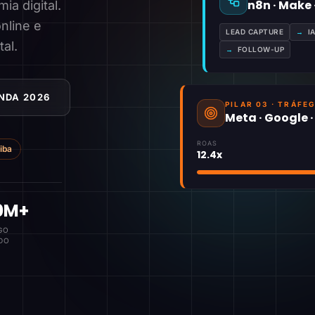
n8n · Make
a digital.
nline e
LEAD CAPTURE
→
I
tal.
→
FOLLOW-UP
NDA 2026
PILAR 03 · TRÁFE
Meta · Google 
ROAS
tiba
12.4x
0M+
GO
DO