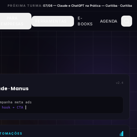
PRÓXIMA TURMA:
07/08 — Claude e ChatGPT na Prática — Curitiba · Curitiba
PARA
E-
FERRAMENTAS
AGENDA
EMPRESAS
BOOKS
v2.4
ude · Manus
mpanha meta ads
 hook + CTA
▍
AUTOMAÇÕES