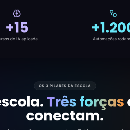
+15
+1.20
rsos de IA aplicada
Automações rodan
OS 3 PILARES DA ESCOLA
scola.
Três forças
conectam.