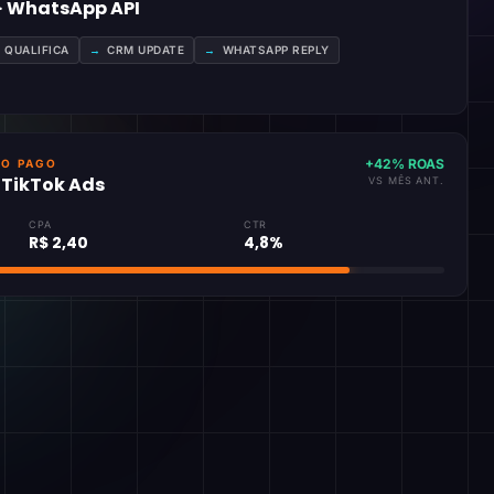
 · WhatsApp API
A QUALIFICA
→
CRM UPDATE
→
WHATSAPP REPLY
+42% ROAS
GO PAGO
· TikTok Ads
VS MÊS ANT.
CPA
CTR
R$ 2,40
4,8%