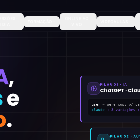
ERSÕES
ONLINE AO
FORMAÇÃO
VIDEOAULAS
1 DIA
VIVO
A
,
PILAR 01 · IA
s
e
ChatGPT · Cla
user
→ gere copy p/ ca
o
.
claude
→ 3 variações +
PILAR 02 · 