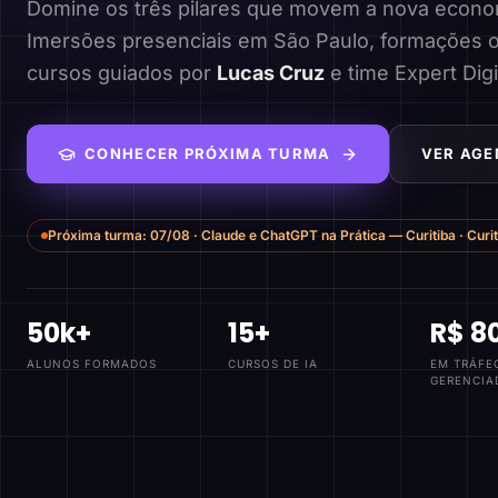
Domine os três pilares que movem a nova economi
Imersões presenciais em São Paulo, formações o
cursos guiados por
Lucas Cruz
e time Expert Digi
CONHECER PRÓXIMA TURMA
VER AGE
Próxima turma:
07/08
·
Claude e ChatGPT na Prática — Curitiba
·
Curi
50k+
15+
R$ 8
ALUNOS FORMADOS
CURSOS DE IA
EM TRÁFE
GERENCIA