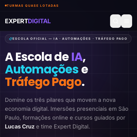
TURMAS QUASE LOTADAS
EXPERT
DIGITAL
ESCOLA OFICIAL — IA · AUTOMAÇÕES · TRÁFEGO PAGO
A Escola de
IA
,
Automações
e
Tráfego Pago
.
Domine os três pilares que movem a nova
economia digital. Imersões presenciais em São
Paulo, formações online e cursos guiados por
Lucas Cruz
e time Expert Digital.