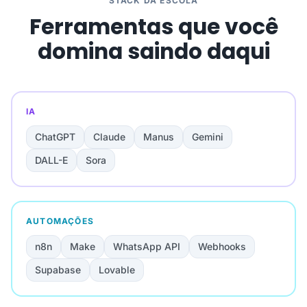
STACK DA ESCOLA
Ferramentas que você
domina saindo daqui
IA
ChatGPT
Claude
Manus
Gemini
DALL-E
Sora
AUTOMAÇÕES
n8n
Make
WhatsApp API
Webhooks
Supabase
Lovable