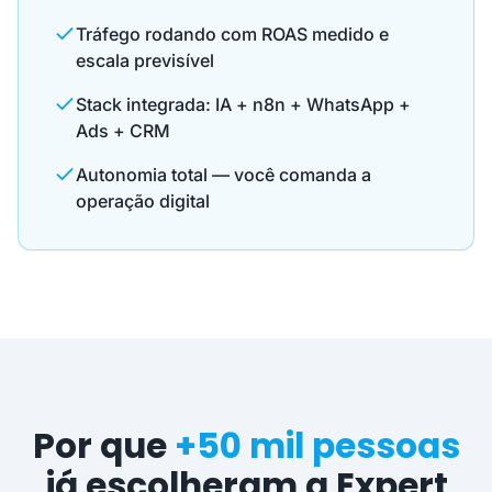
Tráfego rodando com ROAS medido e
escala previsível
Stack integrada: IA + n8n + WhatsApp +
Ads + CRM
Autonomia total — você comanda a
operação digital
Por que
+50 mil pessoas
já escolheram a Expert