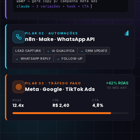
user
→ gere copy p/ campanha meta ads
claude
→ 3 variações + hook + CTA
▍
PILAR 02 · AUTOMAÇÕES
n8n · Make · WhatsApp API
LEAD CAPTURE
→
IA QUALIFICA
→
CRM UPDATE
→
WHATSAPP REPLY
→
FOLLOW-UP
+42% ROAS
PILAR 03 · TRÁFEGO PAGO
Meta · Google · TikTok Ads
VS MÊS ANT.
ROAS
CPA
CTR
12.4x
R$ 2,40
4,8%