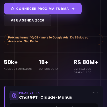
CONHECER PRÓXIMA TURMA
VER AGENDA 2026
Próxima turma:
10/08
·
Imersão Google Ads: Do Básico ao
Avançado
·
São Paulo
50k+
15+
R$ 80M+
ALUNOS FORMADOS
CURSOS DE IA
EM TRÁFEGO
GERENCIADO
PILAR 01 · IA
v2.4
ChatGPT · Claude · Manus