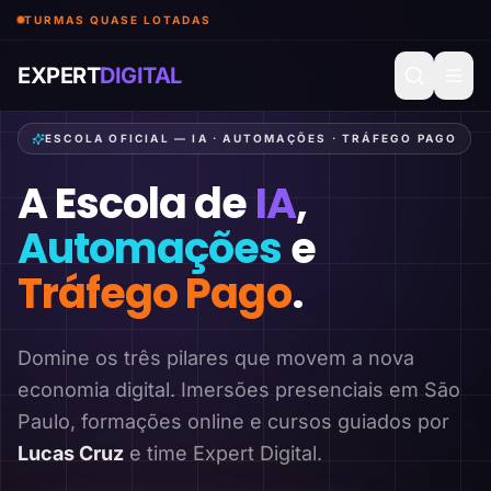
TURMAS QUASE LOTADAS
EXPERT
DIGITAL
ESCOLA OFICIAL — IA · AUTOMAÇÕES · TRÁFEGO PAGO
A Escola de
IA
,
Automações
e
Tráfego Pago
.
Domine os três pilares que movem a nova
economia digital. Imersões presenciais em São
Paulo, formações online e cursos guiados por
Lucas Cruz
e time Expert Digital.