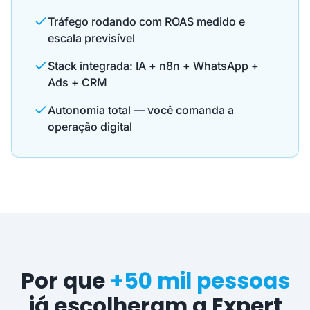
Tráfego rodando com ROAS medido e
escala previsível
Stack integrada: IA + n8n + WhatsApp +
Ads + CRM
Autonomia total — você comanda a
operação digital
Por que
+50 mil pessoas
já escolheram a Expert