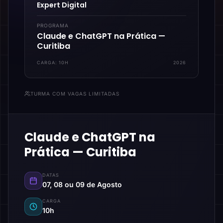
Expert Digital
PROGRAMA
Claude e ChatGPT na Prática —
Curitiba
CARGA:
10H
2026
TURMA COM VAGAS LIMITADAS
Claude e ChatGPT na
Prática — Curitiba
DATAS
07, 08 ou 09 de Agosto
CARGA
10h