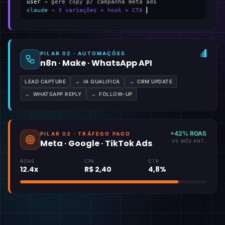
user
→ gere copy p/ campanha meta ads
claude
→ 3 variações + hook + CTA
▍
PILAR 02 · AUTOMAÇÕES
n8n · Make · WhatsApp API
LEAD CAPTURE
→
IA QUALIFICA
→
CRM UPDATE
→
WHATSAPP REPLY
→
FOLLOW-UP
+42% ROAS
PILAR 03 · TRÁFEGO PAGO
Meta · Google · TikTok Ads
VS MÊS ANT.
ROAS
CPA
CTR
12.4x
R$ 2,40
4,8%