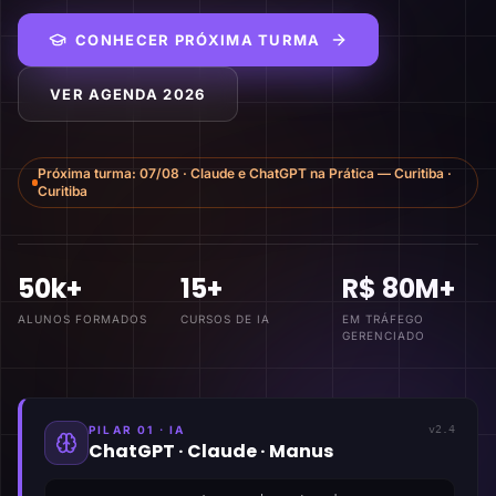
CONHECER PRÓXIMA TURMA
VER AGENDA 2026
Próxima turma:
07/08
·
Claude e ChatGPT na Prática — Curitiba
·
Curitiba
50k+
15+
R$ 80M+
ALUNOS FORMADOS
CURSOS DE IA
EM TRÁFEGO
GERENCIADO
PILAR 01 · IA
v2.4
ChatGPT · Claude · Manus