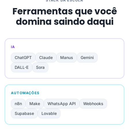
STACK DA ESCOLA
Ferramentas que você
domina saindo daqui
IA
ChatGPT
Claude
Manus
Gemini
DALL-E
Sora
AUTOMAÇÕES
n8n
Make
WhatsApp API
Webhooks
Supabase
Lovable