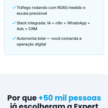
Tráfego rodando com ROAS medido e
escala previsível
Stack integrada: IA + n8n + WhatsApp +
Ads + CRM
Autonomia total — você comanda a
operação digital
Por que
+50 mil pessoas
já escolheram a Expert