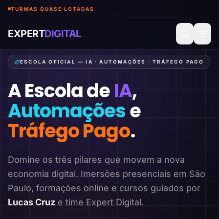
TURMAS QUASE LOTADAS
EXPERT
DIGITAL
ESCOLA OFICIAL — IA · AUTOMAÇÕES · TRÁFEGO PAGO
A Escola de
IA
,
Automações
e
Tráfego Pago
.
Domine os três pilares que movem a nova
economia digital. Imersões presenciais em São
Paulo, formações online e cursos guiados por
Lucas Cruz
e time Expert Digital.