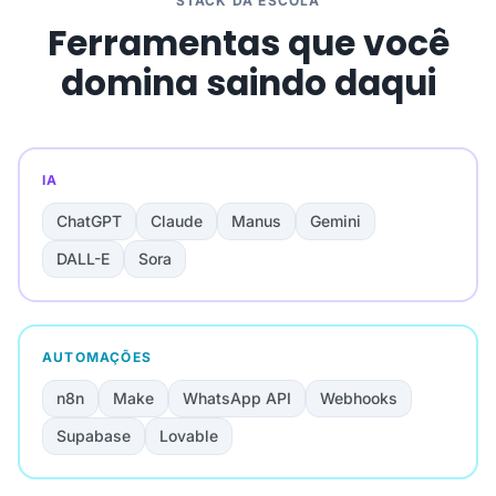
STACK DA ESCOLA
Ferramentas que você
domina saindo daqui
IA
ChatGPT
Claude
Manus
Gemini
DALL-E
Sora
AUTOMAÇÕES
n8n
Make
WhatsApp API
Webhooks
Supabase
Lovable