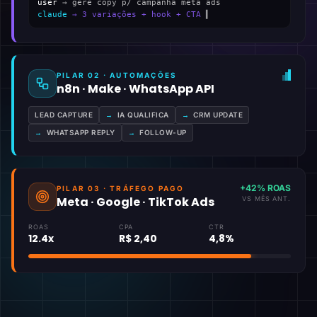
user
→ gere copy p/ campanha meta ads
claude
→ 3 variações + hook + CTA
▍
PILAR 02 · AUTOMAÇÕES
n8n · Make · WhatsApp API
LEAD CAPTURE
→
IA QUALIFICA
→
CRM UPDATE
→
WHATSAPP REPLY
→
FOLLOW-UP
+42% ROAS
PILAR 03 · TRÁFEGO PAGO
Meta · Google · TikTok Ads
VS MÊS ANT.
ROAS
CPA
CTR
12.4x
R$ 2,40
4,8%