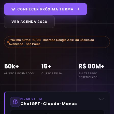
CONHECER PRÓXIMA TURMA
VER AGENDA 2026
Próxima turma:
10/08
·
Imersão Google Ads: Do Básico ao
Avançado
·
São Paulo
50k+
15+
R$ 80M+
ALUNOS FORMADOS
CURSOS DE IA
EM TRÁFEGO
GERENCIADO
PILAR 01 · IA
v2.4
ChatGPT · Claude · Manus