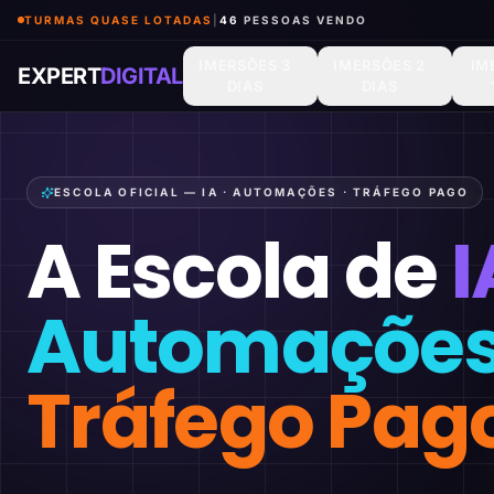
TURMAS QUASE LOTADAS
|
46
PESSOAS VENDO
IMERSÕES 3
IMERSÕES 2
IM
EXPERT
DIGITAL
DIAS
DIAS
ESCOLA OFICIAL — IA · AUTOMAÇÕES · TRÁFEGO PAGO
A Escola de
I
Automaçõe
Tráfego Pag