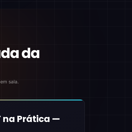
ada da
 em sala.
 na Prática —