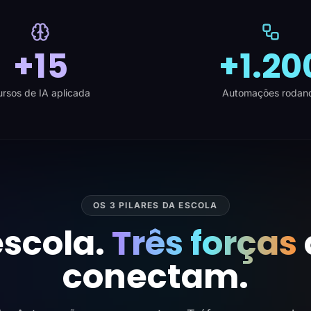
+15
+1.20
rsos de IA aplicada
Automações rodan
OS 3 PILARES DA ESCOLA
scola.
Três forças
conectam.