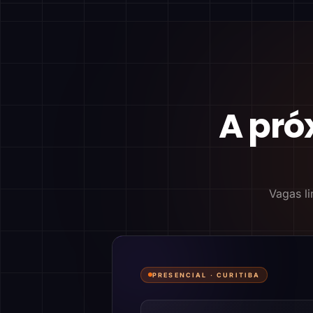
A pró
Vagas li
PRESENCIAL ·
CURITIBA