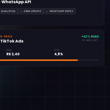
 · WhatsApp API
A QUALIFICA
→
CRM UPDATE
→
WHATSAPP REPLY
+42% ROAS
GO PAGO
· TikTok Ads
VS MÊS ANT.
CPA
CTR
R$ 2,40
4,8%