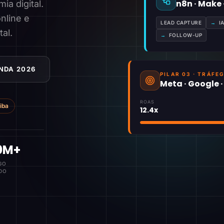
n8n · Make
a digital.
nline e
LEAD CAPTURE
→
I
tal.
→
FOLLOW-UP
NDA 2026
PILAR 03 · TRÁFE
Meta · Google 
ROAS
tiba
12.4x
0M+
GO
DO