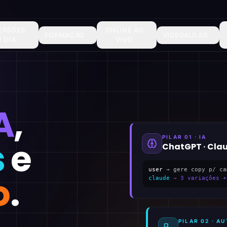
ERSÕES
ONLINE AO
FORMAÇÃO
VIDEOAULAS
1 DIA
VIVO
A
,
PILAR 01 · IA
s
e
ChatGPT · Cla
user
→ gere copy p/ ca
o
.
claude
→ 3 variações +
PILAR 02 · 