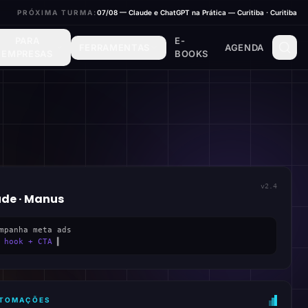
PRÓXIMA TURMA:
07/08 — Claude e ChatGPT na Prática — Curitiba · Curitiba
PARA
E-
FERRAMENTAS
AGENDA
EMPRESAS
BOOKS
v2.4
ude · Manus
mpanha meta ads
 hook + CTA
▍
AUTOMAÇÕES