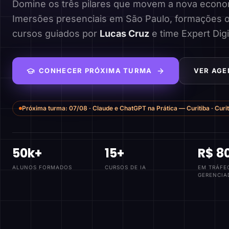
Domine os três pilares que movem a nova economi
Imersões presenciais em São Paulo, formações o
cursos guiados por
Lucas Cruz
e time Expert Digi
CONHECER PRÓXIMA TURMA
VER AGE
Próxima turma:
07/08
·
Claude e ChatGPT na Prática — Curitiba
·
Curi
50k+
15+
R$ 8
ALUNOS FORMADOS
CURSOS DE IA
EM TRÁFE
GERENCIA