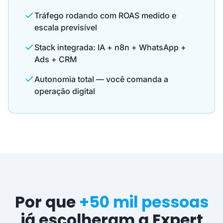
Tráfego rodando com ROAS medido e
escala previsível
Stack integrada: IA + n8n + WhatsApp +
Ads + CRM
Autonomia total — você comanda a
operação digital
Por que
+50 mil pessoas
já escolheram a Expert