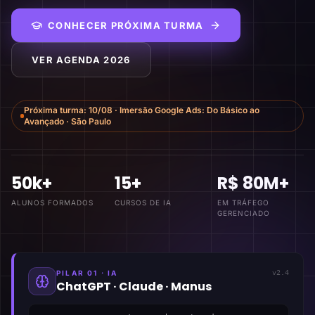
CONHECER PRÓXIMA TURMA
VER AGENDA 2026
Próxima turma:
10/08
·
Imersão Google Ads: Do Básico ao
Avançado
·
São Paulo
50k+
15+
R$ 80M+
ALUNOS FORMADOS
CURSOS DE IA
EM TRÁFEGO
GERENCIADO
PILAR 01 · IA
v2.4
ChatGPT · Claude · Manus