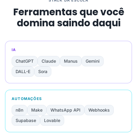
STACK DA ESCOLA
Ferramentas que você
domina saindo daqui
IA
ChatGPT
Claude
Manus
Gemini
DALL-E
Sora
AUTOMAÇÕES
n8n
Make
WhatsApp API
Webhooks
Supabase
Lovable