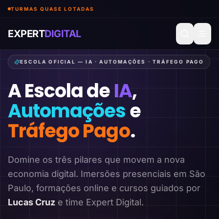
TURMAS QUASE LOTADAS
EXPERT
DIGITAL
ESCOLA OFICIAL — IA · AUTOMAÇÕES · TRÁFEGO PAGO
A Escola de
IA
,
Automações
e
Tráfego Pago
.
Domine os três pilares que movem a nova
economia digital. Imersões presenciais em São
Paulo, formações online e cursos guiados por
Lucas Cruz
e time Expert Digital.