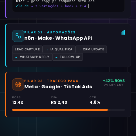
user
→ gere copy p/ campanha meta ads
claude
→ 3 variações + hook + CTA
▍
PILAR 02 · AUTOMAÇÕES
n8n · Make · WhatsApp API
LEAD CAPTURE
→
IA QUALIFICA
→
CRM UPDATE
→
WHATSAPP REPLY
→
FOLLOW-UP
+42% ROAS
PILAR 03 · TRÁFEGO PAGO
Meta · Google · TikTok Ads
VS MÊS ANT.
ROAS
CPA
CTR
12.4x
R$ 2,40
4,8%