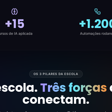
+15
+1.20
rsos de IA aplicada
Automações rodan
OS 3 PILARES DA ESCOLA
scola.
Três forças
conectam.