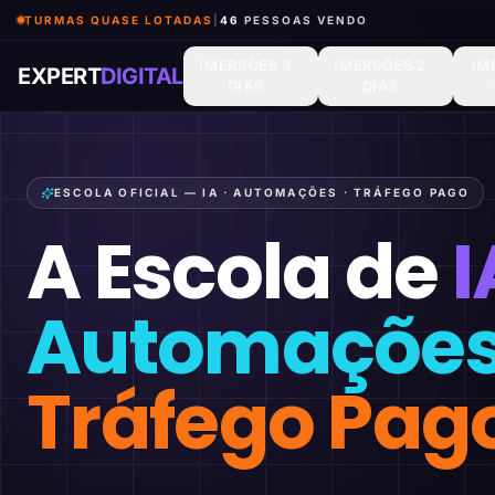
TURMAS QUASE LOTADAS
|
46
PESSOAS VENDO
IMERSÕES 3
IMERSÕES 2
IM
EXPERT
DIGITAL
DIAS
DIAS
ESCOLA OFICIAL — IA · AUTOMAÇÕES · TRÁFEGO PAGO
A Escola de
I
Automaçõe
Tráfego Pag