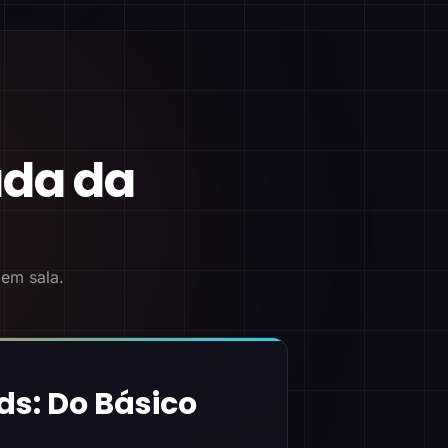
ada da
 em sala.
ds: Do Básico