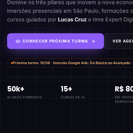
Domine os três pilares que movem a nova economi
Imersões presenciais em São Paulo, formações o
cursos guiados por
Lucas Cruz
e time Expert Digi
CONHECER PRÓXIMA TURMA
VER AGE
Próxima turma:
10/08
·
Imersão Google Ads: Do Básico ao Avançado
·
50k+
15+
R$ 8
ALUNOS FORMADOS
CURSOS DE IA
EM TRÁFE
GERENCIA