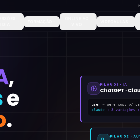
ERSÕES
ONLINE AO
FORMAÇÃO
VIDEOAULAS
1 DIA
VIVO
A
,
PILAR 01 · IA
s
e
ChatGPT · Cla
user
→ gere copy p/ ca
o
.
claude
→ 3 variações +
PILAR 02 · 