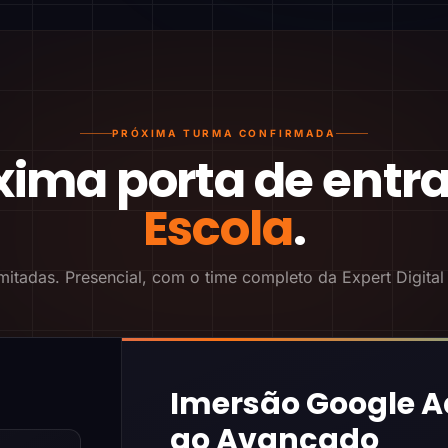
PRÓXIMA TURMA CONFIRMADA
xima porta de entr
Escola
.
mitadas. Presencial, com o time completo da Expert Digital
Imersão Google A
ao Avançado