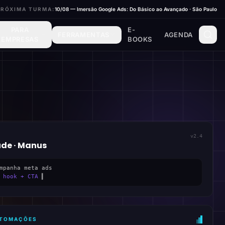
PRÓXIMA TURMA:
10/08 — Imersão Google Ads: Do Básico ao Avançado · São Paulo
PARA
E-
FERRAMENTAS
AGENDA
EMPRESAS
BOOKS
v2.4
ude · Manus
mpanha meta ads
 hook + CTA
▍
AUTOMAÇÕES