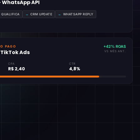
 · WhatsApp API
A QUALIFICA
→
CRM UPDATE
→
WHATSAPP REPLY
+42% ROAS
GO PAGO
· TikTok Ads
VS MÊS ANT.
CPA
CTR
R$ 2,40
4,8%