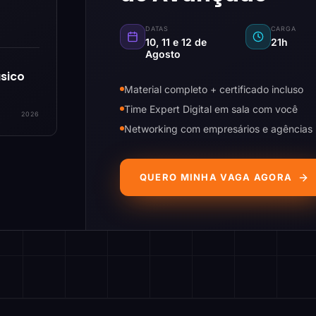
DATAS
CARGA
10, 11 e 12 de
21h
Agosto
sico
Material completo + certificado incluso
Time Expert Digital em sala com você
2026
Networking com empresários e agências
QUERO MINHA VAGA AGORA