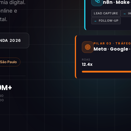
n8n · Make
a digital.
nline e
LEAD CAPTURE
→
I
tal.
→
FOLLOW-UP
NDA 2026
PILAR 03 · TRÁFE
Meta · Google 
ROAS
São Paulo
12.4x
0M+
GO
DO