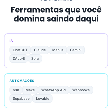
STACK DA ESCOLA
Ferramentas que você
domina saindo daqui
IA
ChatGPT
Claude
Manus
Gemini
DALL-E
Sora
AUTOMAÇÕES
n8n
Make
WhatsApp API
Webhooks
Supabase
Lovable