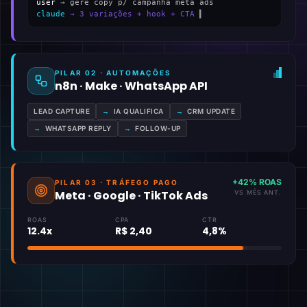
user
→ gere copy p/ campanha meta ads
claude
→ 3 variações + hook + CTA
▍
PILAR 02 · AUTOMAÇÕES
n8n · Make · WhatsApp API
LEAD CAPTURE
→
IA QUALIFICA
→
CRM UPDATE
→
WHATSAPP REPLY
→
FOLLOW-UP
+42% ROAS
PILAR 03 · TRÁFEGO PAGO
Meta · Google · TikTok Ads
VS MÊS ANT.
ROAS
CPA
CTR
12.4x
R$ 2,40
4,8%