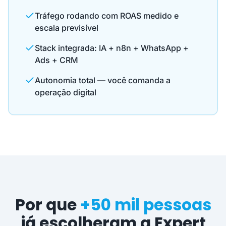
Tráfego rodando com ROAS medido e
escala previsível
Stack integrada: IA + n8n + WhatsApp +
Ads + CRM
Autonomia total — você comanda a
operação digital
Por que
+50 mil pessoas
já escolheram a Expert