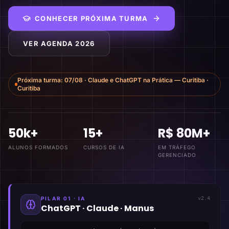
CONHECER PRÓXIMA TURMA
VER AGENDA 2026
Próxima turma:
07/08
·
Claude e ChatGPT na Prática — Curitiba
·
Curitiba
50k+
15+
R$ 80M+
ALUNOS FORMADOS
CURSOS DE IA
EM TRÁFEGO
GERENCIADO
PILAR 01 · IA
v2.4
ChatGPT · Claude · Manus