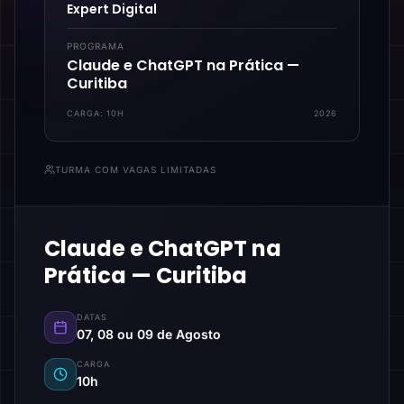
Expert Digital
PROGRAMA
Claude e ChatGPT na Prática —
Curitiba
CARGA:
10H
2026
TURMA COM VAGAS LIMITADAS
Claude e ChatGPT na
Prática — Curitiba
DATAS
07, 08 ou 09 de Agosto
CARGA
10h