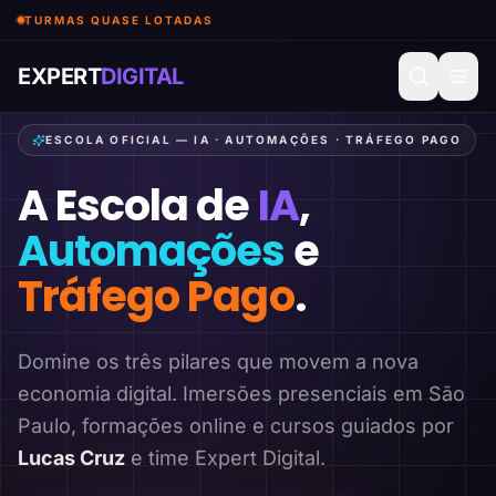
TURMAS QUASE LOTADAS
EXPERT
DIGITAL
ESCOLA OFICIAL — IA · AUTOMAÇÕES · TRÁFEGO PAGO
A Escola de
IA
,
Automações
e
Tráfego Pago
.
Domine os três pilares que movem a nova
economia digital. Imersões presenciais em São
Paulo, formações online e cursos guiados por
Lucas Cruz
e time Expert Digital.