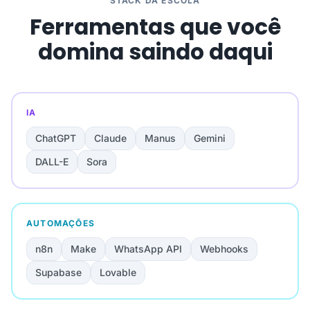
STACK DA ESCOLA
Ferramentas que você
domina saindo daqui
IA
ChatGPT
Claude
Manus
Gemini
DALL-E
Sora
AUTOMAÇÕES
n8n
Make
WhatsApp API
Webhooks
Supabase
Lovable