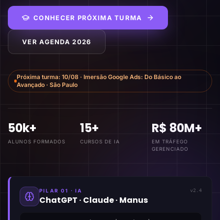
CONHECER PRÓXIMA TURMA
VER AGENDA 2026
Próxima turma:
10/08
·
Imersão Google Ads: Do Básico ao
Avançado
·
São Paulo
50k+
15+
R$ 80M+
ALUNOS FORMADOS
CURSOS DE IA
EM TRÁFEGO
GERENCIADO
PILAR 01 · IA
v2.4
ChatGPT · Claude · Manus