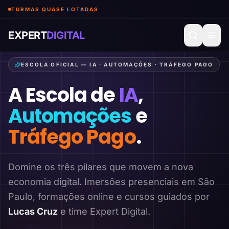
TURMAS QUASE LOTADAS
EXPERT
DIGITAL
ESCOLA OFICIAL — IA · AUTOMAÇÕES · TRÁFEGO PAGO
A Escola de
IA
,
Automações
e
Tráfego Pago
.
Domine os três pilares que movem a nova
economia digital. Imersões presenciais em São
Paulo, formações online e cursos guiados por
Lucas Cruz
e time Expert Digital.