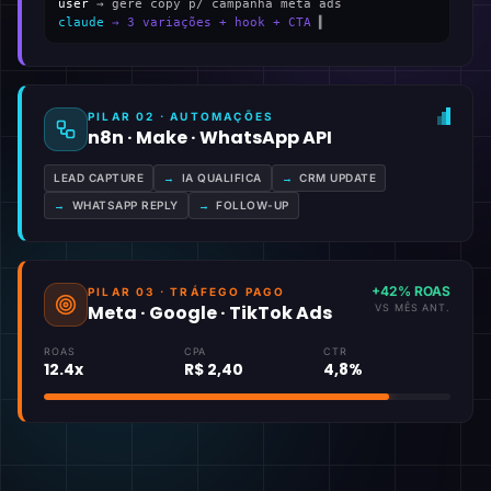
user
→ gere copy p/ campanha meta ads
claude
→ 3 variações + hook + CTA
▍
PILAR 02 · AUTOMAÇÕES
n8n · Make · WhatsApp API
LEAD CAPTURE
→
IA QUALIFICA
→
CRM UPDATE
→
WHATSAPP REPLY
→
FOLLOW-UP
+42% ROAS
PILAR 03 · TRÁFEGO PAGO
Meta · Google · TikTok Ads
VS MÊS ANT.
ROAS
CPA
CTR
12.4x
R$ 2,40
4,8%