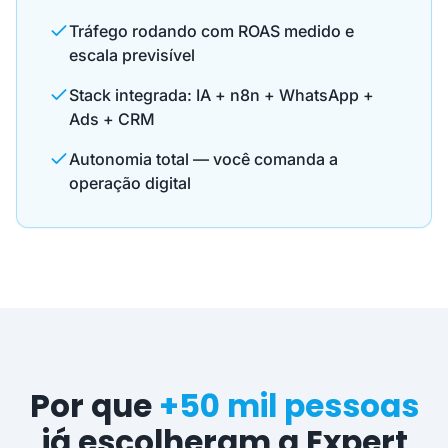
Tráfego rodando com ROAS medido e
escala previsível
Stack integrada: IA + n8n + WhatsApp +
Ads + CRM
Autonomia total — você comanda a
operação digital
Por que
+50 mil pessoas
já escolheram a Expert