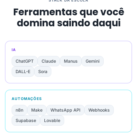
STACK DA ESCOLA
Ferramentas que você
domina saindo daqui
IA
ChatGPT
Claude
Manus
Gemini
DALL-E
Sora
AUTOMAÇÕES
n8n
Make
WhatsApp API
Webhooks
Supabase
Lovable