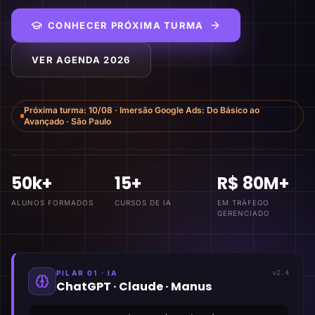
CONHECER PRÓXIMA TURMA
VER AGENDA 2026
Próxima turma:
10/08
·
Imersão Google Ads: Do Básico ao
Avançado
·
São Paulo
50k+
15+
R$ 80M+
ALUNOS FORMADOS
CURSOS DE IA
EM TRÁFEGO
GERENCIADO
PILAR 01 · IA
v2.4
ChatGPT · Claude · Manus