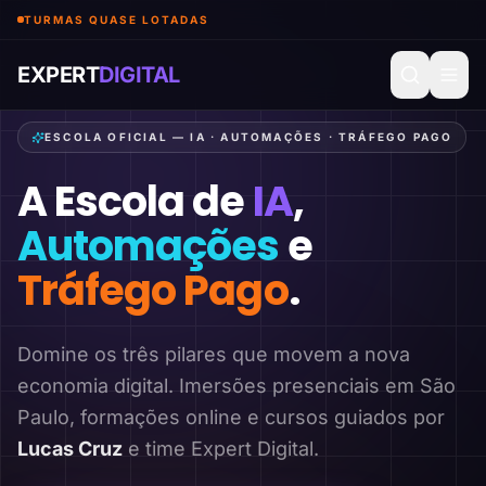
TURMAS QUASE LOTADAS
EXPERT
DIGITAL
ESCOLA OFICIAL — IA · AUTOMAÇÕES · TRÁFEGO PAGO
A Escola de
IA
,
Automações
e
Tráfego Pago
.
Domine os três pilares que movem a nova
economia digital. Imersões presenciais em São
Paulo, formações online e cursos guiados por
Lucas Cruz
e time Expert Digital.