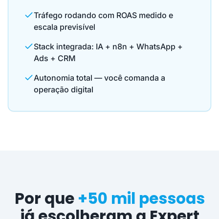
Tráfego rodando com ROAS medido e
escala previsível
Stack integrada: IA + n8n + WhatsApp +
Ads + CRM
Autonomia total — você comanda a
operação digital
Por que
+50 mil pessoas
já escolheram a Expert