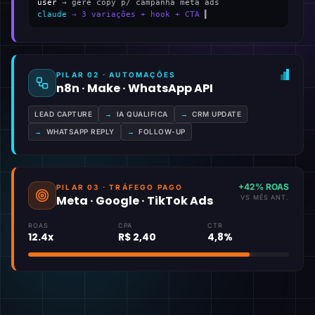
user
→ gere copy p/ campanha meta ads
claude
→ 3 variações + hook + CTA
▍
PILAR 02 · AUTOMAÇÕES
n8n · Make · WhatsApp API
LEAD CAPTURE
→
IA QUALIFICA
→
CRM UPDATE
→
WHATSAPP REPLY
→
FOLLOW-UP
+42% ROAS
PILAR 03 · TRÁFEGO PAGO
Meta · Google · TikTok Ads
VS MÊS ANT.
ROAS
CPA
CTR
12.4x
R$ 2,40
4,8%