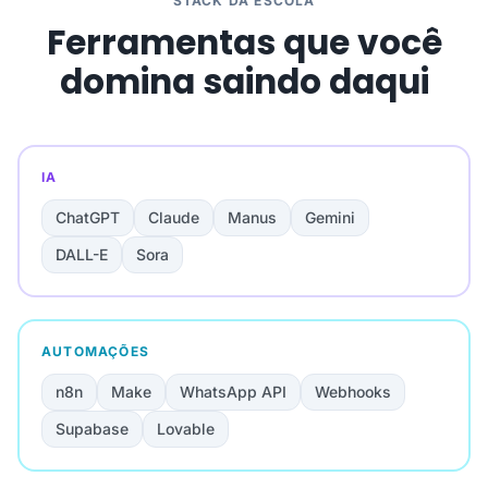
STACK DA ESCOLA
Ferramentas que você
domina saindo daqui
IA
ChatGPT
Claude
Manus
Gemini
DALL-E
Sora
AUTOMAÇÕES
n8n
Make
WhatsApp API
Webhooks
Supabase
Lovable