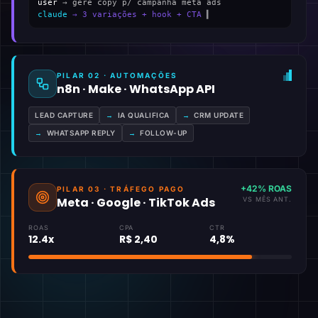
user
→ gere copy p/ campanha meta ads
claude
→ 3 variações + hook + CTA
▍
PILAR 02 · AUTOMAÇÕES
n8n · Make · WhatsApp API
LEAD CAPTURE
→
IA QUALIFICA
→
CRM UPDATE
→
WHATSAPP REPLY
→
FOLLOW-UP
+42% ROAS
PILAR 03 · TRÁFEGO PAGO
Meta · Google · TikTok Ads
VS MÊS ANT.
ROAS
CPA
CTR
12.4x
R$ 2,40
4,8%