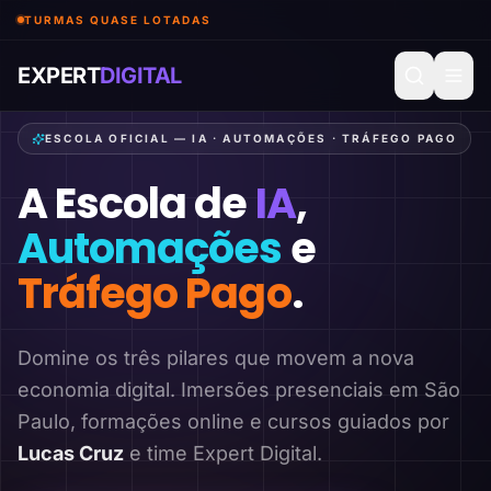
TURMAS QUASE LOTADAS
EXPERT
DIGITAL
ESCOLA OFICIAL — IA · AUTOMAÇÕES · TRÁFEGO PAGO
A Escola de
IA
,
Automações
e
Tráfego Pago
.
Domine os três pilares que movem a nova
economia digital. Imersões presenciais em São
Paulo, formações online e cursos guiados por
Lucas Cruz
e time Expert Digital.