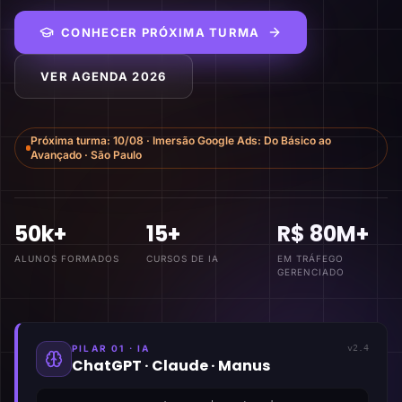
CONHECER PRÓXIMA TURMA
VER AGENDA 2026
Próxima turma:
10/08
·
Imersão Google Ads: Do Básico ao
Avançado
·
São Paulo
50k+
15+
R$ 80M+
ALUNOS FORMADOS
CURSOS DE IA
EM TRÁFEGO
GERENCIADO
PILAR 01 · IA
v2.4
ChatGPT · Claude · Manus