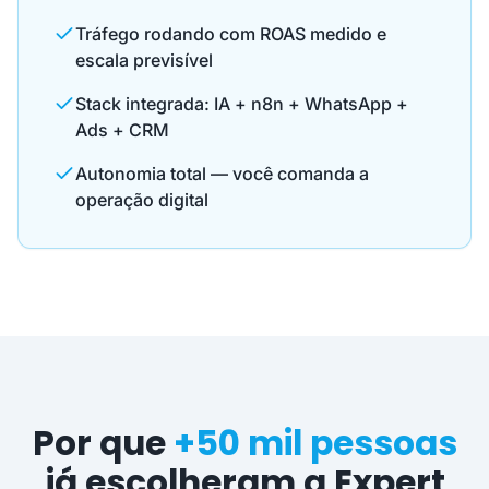
Tráfego rodando com ROAS medido e
escala previsível
Stack integrada: IA + n8n + WhatsApp +
Ads + CRM
Autonomia total — você comanda a
operação digital
Por que
+50 mil pessoas
já escolheram a Expert