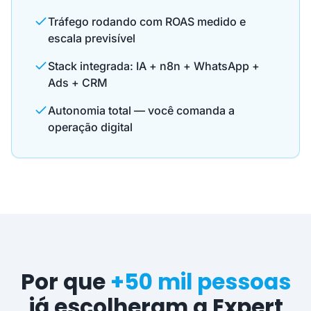
Tráfego rodando com ROAS medido e
escala previsível
Stack integrada: IA + n8n + WhatsApp +
Ads + CRM
Autonomia total — você comanda a
operação digital
Por que
+50 mil pessoas
já escolheram a Expert