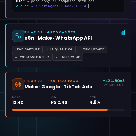
user
→ gere copy p/ campanha meta ads
claude
→ 3 variações + hook + CTA
▍
PILAR 02 · AUTOMAÇÕES
n8n · Make · WhatsApp API
LEAD CAPTURE
→
IA QUALIFICA
→
CRM UPDATE
→
WHATSAPP REPLY
→
FOLLOW-UP
+42% ROAS
PILAR 03 · TRÁFEGO PAGO
Meta · Google · TikTok Ads
VS MÊS ANT.
ROAS
CPA
CTR
12.4x
R$ 2,40
4,8%