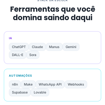
STACK DA ESCOLA
Ferramentas que você
domina saindo daqui
IA
ChatGPT
Claude
Manus
Gemini
DALL-E
Sora
AUTOMAÇÕES
n8n
Make
WhatsApp API
Webhooks
Supabase
Lovable