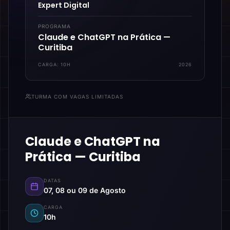
Expert Digital
PROGRAMA
Claude e ChatGPT na Prática —
Curitiba
CARGA:
10H
2026
TURMA COM VAGAS LIMITADAS
Claude e ChatGPT na
Prática — Curitiba
DATAS
07, 08 ou 09 de Agosto
CARGA
10h