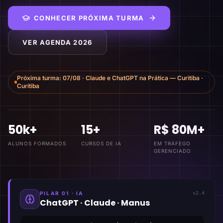
CONHECER PRÓXIMA TURMA
VER AGENDA 2026
Próxima turma:
07/08
·
Claude e ChatGPT na Prática — Curitiba
·
Curitiba
50k+
15+
R$ 80M+
ALUNOS FORMADOS
CURSOS DE IA
EM TRÁFEGO
GERENCIADO
PILAR 01 · IA
v2.4
ChatGPT · Claude · Manus