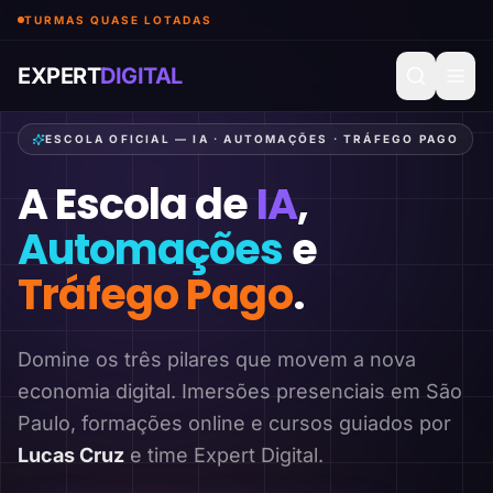
TURMAS QUASE LOTADAS
EXPERT
DIGITAL
ESCOLA OFICIAL — IA · AUTOMAÇÕES · TRÁFEGO PAGO
A Escola de
IA
,
Automações
e
Tráfego Pago
.
Domine os três pilares que movem a nova
economia digital. Imersões presenciais em São
Paulo, formações online e cursos guiados por
Lucas Cruz
e time Expert Digital.