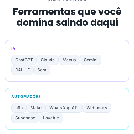
STACK DA ESCOLA
Ferramentas que você
domina saindo daqui
IA
ChatGPT
Claude
Manus
Gemini
DALL-E
Sora
AUTOMAÇÕES
n8n
Make
WhatsApp API
Webhooks
Supabase
Lovable