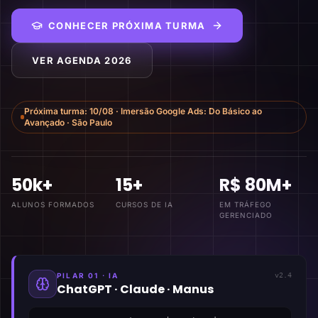
CONHECER PRÓXIMA TURMA
VER AGENDA 2026
Próxima turma:
10/08
·
Imersão Google Ads: Do Básico ao
Avançado
·
São Paulo
50k+
15+
R$ 80M+
ALUNOS FORMADOS
CURSOS DE IA
EM TRÁFEGO
GERENCIADO
PILAR 01 · IA
v2.4
ChatGPT · Claude · Manus