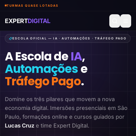
TURMAS QUASE LOTADAS
EXPERT
DIGITAL
ESCOLA OFICIAL — IA · AUTOMAÇÕES · TRÁFEGO PAGO
A Escola de
IA
,
Automações
e
Tráfego Pago
.
Domine os três pilares que movem a nova
economia digital. Imersões presenciais em São
Paulo, formações online e cursos guiados por
Lucas Cruz
e time Expert Digital.