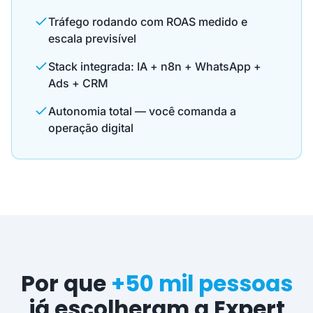
Tráfego rodando com ROAS medido e
escala previsível
Stack integrada: IA + n8n + WhatsApp +
Ads + CRM
Autonomia total — você comanda a
operação digital
Por que
+50 mil pessoas
já escolheram a Expert