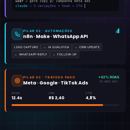
user
→ gere copy p/ campanha meta ads
claude
→ 3 variações + hook + CTA
▍
PILAR 02 · AUTOMAÇÕES
n8n · Make · WhatsApp API
LEAD CAPTURE
→
IA QUALIFICA
→
CRM UPDATE
→
WHATSAPP REPLY
→
FOLLOW-UP
+42% ROAS
PILAR 03 · TRÁFEGO PAGO
Meta · Google · TikTok Ads
VS MÊS ANT.
ROAS
CPA
CTR
12.4x
R$ 2,40
4,8%