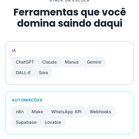
STACK DA ESCOLA
Ferramentas que você
domina saindo daqui
IA
ChatGPT
Claude
Manus
Gemini
DALL-E
Sora
AUTOMAÇÕES
n8n
Make
WhatsApp API
Webhooks
Supabase
Lovable