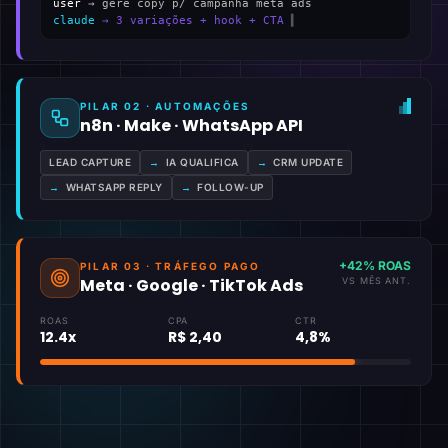
user
→ gere copy p/ campanha meta ads
claude
→ 3 variações + hook + CTA
▍
PILAR 02 · AUTOMAÇÕES
n8n · Make · WhatsApp API
LEAD CAPTURE
→
IA QUALIFICA
→
CRM UPDATE
→
WHATSAPP REPLY
→
FOLLOW-UP
+42% ROAS
PILAR 03 · TRÁFEGO PAGO
Meta · Google · TikTok Ads
VS MÊS ANT.
ROAS
CPA
CTR
12.4x
R$ 2,40
4,8%