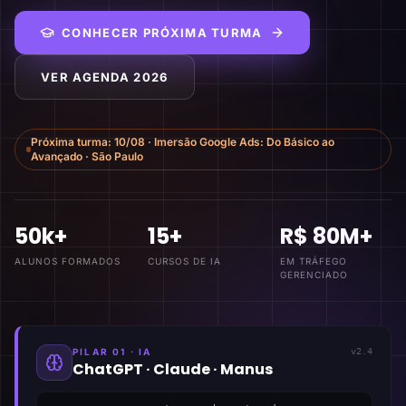
CONHECER PRÓXIMA TURMA
VER AGENDA 2026
Próxima turma:
10/08
·
Imersão Google Ads: Do Básico ao
Avançado
·
São Paulo
50k+
15+
R$ 80M+
ALUNOS FORMADOS
CURSOS DE IA
EM TRÁFEGO
GERENCIADO
PILAR 01 · IA
v2.4
ChatGPT · Claude · Manus