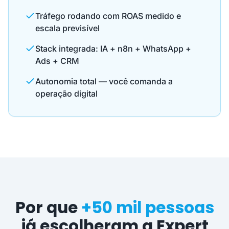
Tráfego rodando com ROAS medido e
escala previsível
Stack integrada: IA + n8n + WhatsApp +
Ads + CRM
Autonomia total — você comanda a
operação digital
Por que
+50 mil pessoas
já escolheram a Expert