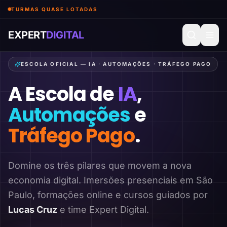
TURMAS QUASE LOTADAS
EXPERT
DIGITAL
ESCOLA OFICIAL — IA · AUTOMAÇÕES · TRÁFEGO PAGO
A Escola de
IA
,
Automações
e
Tráfego Pago
.
Domine os três pilares que movem a nova
economia digital. Imersões presenciais em São
Paulo, formações online e cursos guiados por
Lucas Cruz
e time Expert Digital.