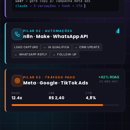
user
→ gere copy p/ campanha meta ads
claude
→ 3 variações + hook + CTA
▍
PILAR 02 · AUTOMAÇÕES
n8n · Make · WhatsApp API
LEAD CAPTURE
→
IA QUALIFICA
→
CRM UPDATE
→
WHATSAPP REPLY
→
FOLLOW-UP
+42% ROAS
PILAR 03 · TRÁFEGO PAGO
Meta · Google · TikTok Ads
VS MÊS ANT.
ROAS
CPA
CTR
12.4x
R$ 2,40
4,8%