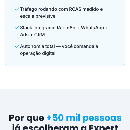
Tráfego rodando com ROAS medido e
escala previsível
Stack integrada: IA + n8n + WhatsApp +
Ads + CRM
Autonomia total — você comanda a
operação digital
Por que
+50 mil pessoas
já escolheram a Expert