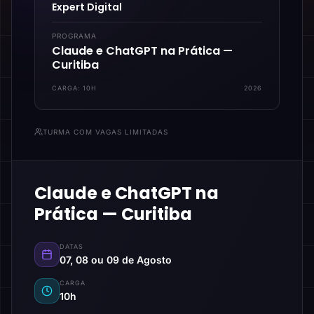
Expert Digital
PROGRAMA
Claude e ChatGPT na Prática —
Curitiba
CARGA:
10H
2026
TURMA COM VAGAS LIMITADAS
Claude e ChatGPT na
Prática — Curitiba
DATAS
07, 08 ou 09 de Agosto
CARGA
10h