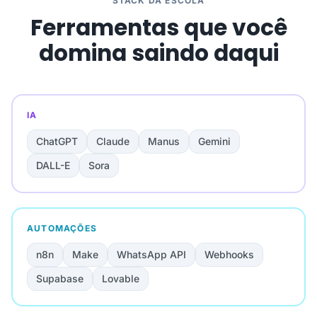
STACK DA ESCOLA
Ferramentas que você
domina saindo daqui
IA
ChatGPT
Claude
Manus
Gemini
DALL-E
Sora
AUTOMAÇÕES
n8n
Make
WhatsApp API
Webhooks
Supabase
Lovable