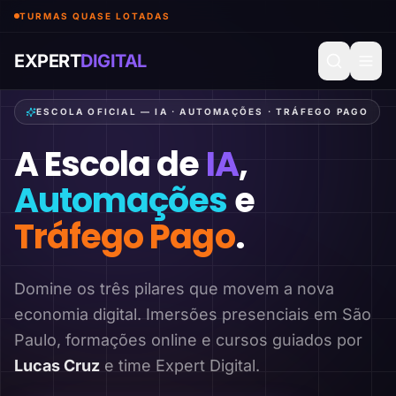
TURMAS QUASE LOTADAS
EXPERT
DIGITAL
ESCOLA OFICIAL — IA · AUTOMAÇÕES · TRÁFEGO PAGO
A Escola de
IA
,
Automações
e
Tráfego Pago
.
Domine os três pilares que movem a nova
economia digital. Imersões presenciais em São
Paulo, formações online e cursos guiados por
Lucas Cruz
e time Expert Digital.