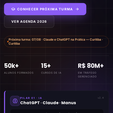
CONHECER PRÓXIMA TURMA
VER AGENDA 2026
Próxima turma:
07/08
·
Claude e ChatGPT na Prática — Curitiba
·
Curitiba
50k+
15+
R$ 80M+
ALUNOS FORMADOS
CURSOS DE IA
EM TRÁFEGO
GERENCIADO
PILAR 01 · IA
v2.4
ChatGPT · Claude · Manus