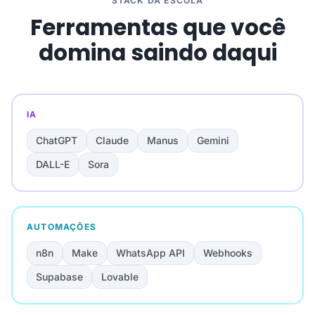
STACK DA ESCOLA
Ferramentas que você
domina saindo daqui
IA
ChatGPT
Claude
Manus
Gemini
DALL-E
Sora
AUTOMAÇÕES
n8n
Make
WhatsApp API
Webhooks
Supabase
Lovable