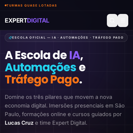
TURMAS QUASE LOTADAS
EXPERT
DIGITAL
ESCOLA OFICIAL — IA · AUTOMAÇÕES · TRÁFEGO PAGO
A Escola de
IA
,
Automações
e
Tráfego Pago
.
Domine os três pilares que movem a nova
economia digital. Imersões presenciais em São
Paulo, formações online e cursos guiados por
Lucas Cruz
e time Expert Digital.