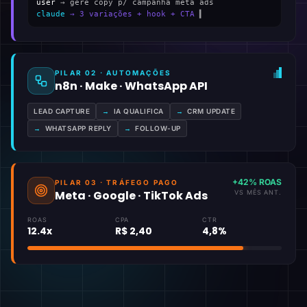
user
→ gere copy p/ campanha meta ads
claude
→ 3 variações + hook + CTA
▍
PILAR 02 · AUTOMAÇÕES
n8n · Make · WhatsApp API
LEAD CAPTURE
→
IA QUALIFICA
→
CRM UPDATE
→
WHATSAPP REPLY
→
FOLLOW-UP
+42% ROAS
PILAR 03 · TRÁFEGO PAGO
Meta · Google · TikTok Ads
VS MÊS ANT.
ROAS
CPA
CTR
12.4x
R$ 2,40
4,8%