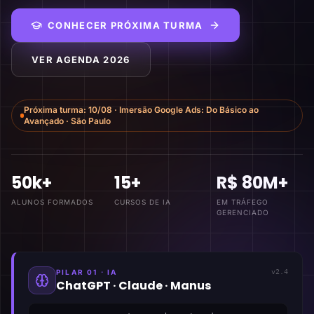
CONHECER PRÓXIMA TURMA
VER AGENDA 2026
Próxima turma:
10/08
·
Imersão Google Ads: Do Básico ao
Avançado
·
São Paulo
50k+
15+
R$ 80M+
ALUNOS FORMADOS
CURSOS DE IA
EM TRÁFEGO
GERENCIADO
PILAR 01 · IA
v2.4
ChatGPT · Claude · Manus