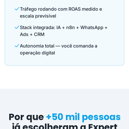
Tráfego rodando com ROAS medido e
escala previsível
Stack integrada: IA + n8n + WhatsApp +
Ads + CRM
Autonomia total — você comanda a
operação digital
Por que
+50 mil pessoas
já escolheram a Expert