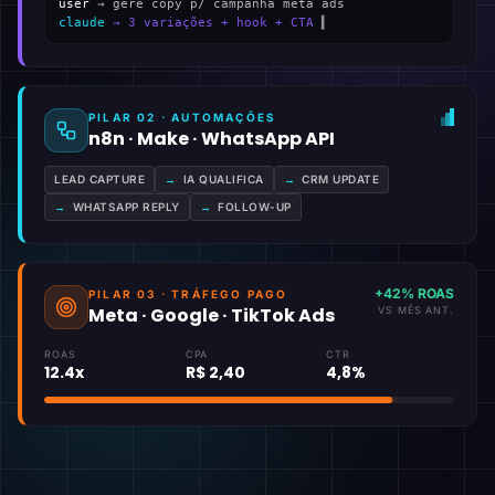
user
→ gere copy p/ campanha meta ads
claude
→ 3 variações + hook + CTA
▍
PILAR 02 · AUTOMAÇÕES
n8n · Make · WhatsApp API
LEAD CAPTURE
→
IA QUALIFICA
→
CRM UPDATE
→
WHATSAPP REPLY
→
FOLLOW-UP
+42% ROAS
PILAR 03 · TRÁFEGO PAGO
Meta · Google · TikTok Ads
VS MÊS ANT.
ROAS
CPA
CTR
12.4x
R$ 2,40
4,8%