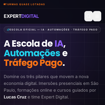
TURMAS QUASE LOTADAS
EXPERT
DIGITAL
ESCOLA OFICIAL — IA · AUTOMAÇÕES · TRÁFEGO PAGO
A Escola de
IA
,
Automações
e
Tráfego Pago
.
Domine os três pilares que movem a nova
economia digital. Imersões presenciais em São
Paulo, formações online e cursos guiados por
Lucas Cruz
e time Expert Digital.