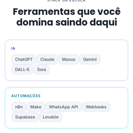
STACK DA ESCOLA
Ferramentas que você
domina saindo daqui
IA
ChatGPT
Claude
Manus
Gemini
DALL-E
Sora
AUTOMAÇÕES
n8n
Make
WhatsApp API
Webhooks
Supabase
Lovable