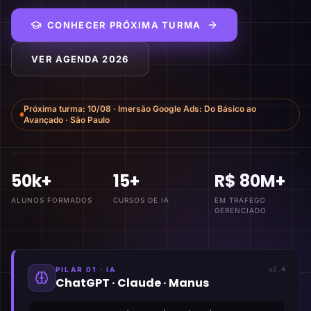
CONHECER PRÓXIMA TURMA
VER AGENDA 2026
Próxima turma:
10/08
·
Imersão Google Ads: Do Básico ao
Avançado
·
São Paulo
50k+
15+
R$ 80M+
ALUNOS FORMADOS
CURSOS DE IA
EM TRÁFEGO
GERENCIADO
PILAR 01 · IA
v2.4
ChatGPT · Claude · Manus