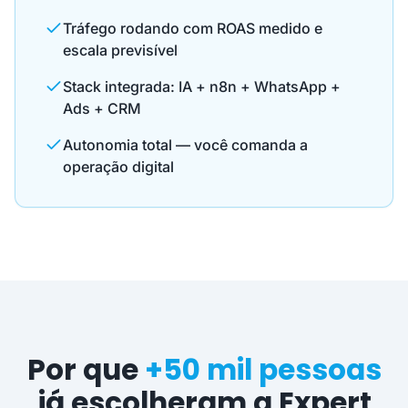
Tráfego rodando com ROAS medido e
escala previsível
Stack integrada: IA + n8n + WhatsApp +
Ads + CRM
Autonomia total — você comanda a
operação digital
Por que
+50 mil pessoas
já escolheram a Expert