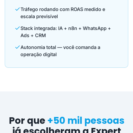
Tráfego rodando com ROAS medido e
escala previsível
Stack integrada: IA + n8n + WhatsApp +
Ads + CRM
Autonomia total — você comanda a
operação digital
Por que
+50 mil pessoas
já escolheram a Expert