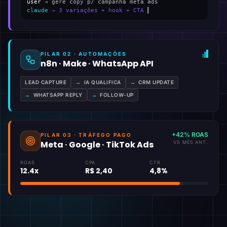
user
→ gere copy p/ campanha meta ads
claude
→ 3 variações + hook + CTA
▍
PILAR 02 · AUTOMAÇÕES
n8n · Make · WhatsApp API
LEAD CAPTURE
→
IA QUALIFICA
→
CRM UPDATE
→
WHATSAPP REPLY
→
FOLLOW-UP
+42% ROAS
PILAR 03 · TRÁFEGO PAGO
Meta · Google · TikTok Ads
VS MÊS ANT.
ROAS
CPA
CTR
12.4x
R$ 2,40
4,8%