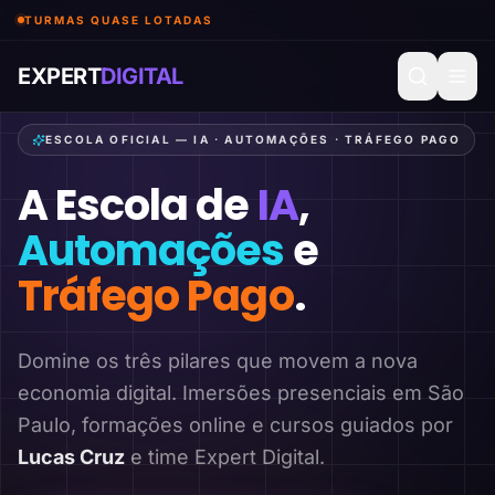
TURMAS QUASE LOTADAS
EXPERT
DIGITAL
ESCOLA OFICIAL — IA · AUTOMAÇÕES · TRÁFEGO PAGO
A Escola de
IA
,
Automações
e
Tráfego Pago
.
Domine os três pilares que movem a nova
economia digital. Imersões presenciais em São
Paulo, formações online e cursos guiados por
Lucas Cruz
e time Expert Digital.