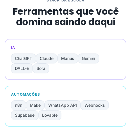
STACK DA ESCOLA
Ferramentas que você
domina saindo daqui
IA
ChatGPT
Claude
Manus
Gemini
DALL-E
Sora
AUTOMAÇÕES
n8n
Make
WhatsApp API
Webhooks
Supabase
Lovable