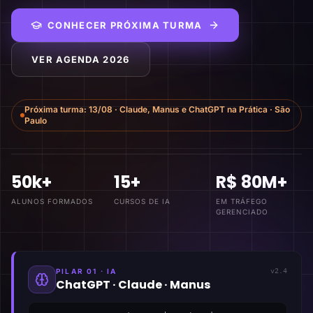
CONHECER PRÓXIMA TURMA
VER AGENDA 2026
Próxima turma:
13/08
·
Claude, Manus e ChatGPT na Prática
·
São
Paulo
50k+
15+
R$ 80M+
ALUNOS FORMADOS
CURSOS DE IA
EM TRÁFEGO
GERENCIADO
PILAR 01 · IA
v2.4
ChatGPT · Claude · Manus