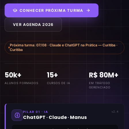
CONHECER PRÓXIMA TURMA
VER AGENDA 2026
Próxima turma:
07/08
·
Claude e ChatGPT na Prática — Curitiba
·
Curitiba
50k+
15+
R$ 80M+
ALUNOS FORMADOS
CURSOS DE IA
EM TRÁFEGO
GERENCIADO
PILAR 01 · IA
v2.4
ChatGPT · Claude · Manus