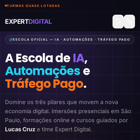
TURMAS QUASE LOTADAS
EXPERT
DIGITAL
ESCOLA OFICIAL — IA · AUTOMAÇÕES · TRÁFEGO PAGO
A Escola de
IA
,
Automações
e
Tráfego Pago
.
Domine os três pilares que movem a nova
economia digital. Imersões presenciais em São
Paulo, formações online e cursos guiados por
Lucas Cruz
e time Expert Digital.