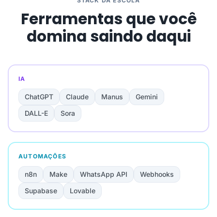
STACK DA ESCOLA
Ferramentas que você
domina saindo daqui
IA
ChatGPT
Claude
Manus
Gemini
DALL-E
Sora
AUTOMAÇÕES
n8n
Make
WhatsApp API
Webhooks
Supabase
Lovable