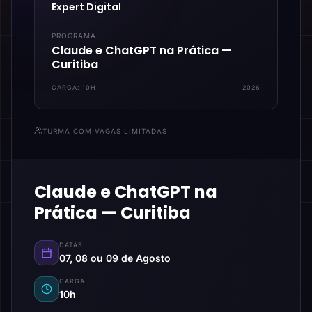
Expert Digital
PROGRAMA
Claude e ChatGPT na Prática —
Curitiba
CARGA:
10H
2026
TURMA COM VAGAS LIMITADAS
Claude e ChatGPT na
Prática — Curitiba
DATAS
07, 08 ou 09 de Agosto
CARGA
10h