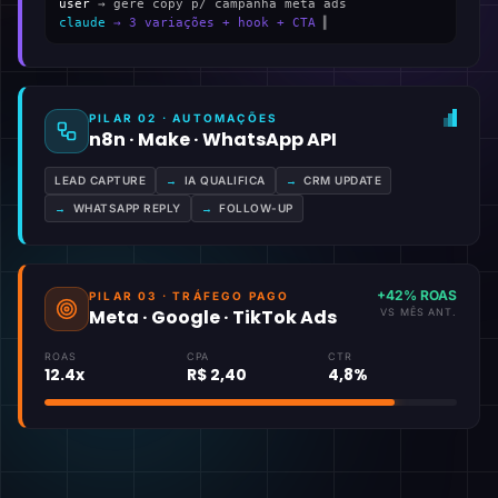
user
→ gere copy p/ campanha meta ads
claude
→ 3 variações + hook + CTA
▍
PILAR 02 · AUTOMAÇÕES
n8n · Make · WhatsApp API
LEAD CAPTURE
→
IA QUALIFICA
→
CRM UPDATE
→
WHATSAPP REPLY
→
FOLLOW-UP
+42% ROAS
PILAR 03 · TRÁFEGO PAGO
Meta · Google · TikTok Ads
VS MÊS ANT.
ROAS
CPA
CTR
12.4x
R$ 2,40
4,8%