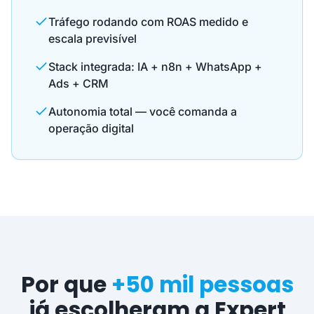
Tráfego rodando com ROAS medido e
escala previsível
Stack integrada: IA + n8n + WhatsApp +
Ads + CRM
Autonomia total — você comanda a
operação digital
Por que
+50 mil pessoas
já escolheram a Expert