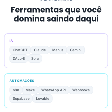
STACK DA ESCOLA
Ferramentas que você
domina saindo daqui
IA
ChatGPT
Claude
Manus
Gemini
DALL-E
Sora
AUTOMAÇÕES
n8n
Make
WhatsApp API
Webhooks
Supabase
Lovable