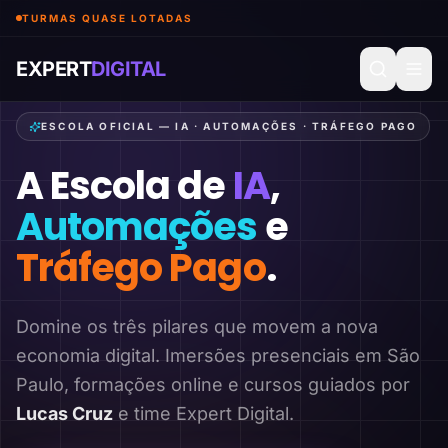
TURMAS QUASE LOTADAS
EXPERT
DIGITAL
ESCOLA OFICIAL — IA · AUTOMAÇÕES · TRÁFEGO PAGO
A Escola de
IA
,
Automações
e
Tráfego Pago
.
Domine os três pilares que movem a nova
economia digital. Imersões presenciais em São
Paulo, formações online e cursos guiados por
Lucas Cruz
e time Expert Digital.