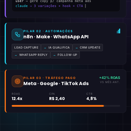
user
→ gere copy p/ campanha meta ads
claude
→ 3 variações + hook + CTA
▍
PILAR 02 · AUTOMAÇÕES
n8n · Make · WhatsApp API
LEAD CAPTURE
→
IA QUALIFICA
→
CRM UPDATE
→
WHATSAPP REPLY
→
FOLLOW-UP
+42% ROAS
PILAR 03 · TRÁFEGO PAGO
Meta · Google · TikTok Ads
VS MÊS ANT.
ROAS
CPA
CTR
12.4x
R$ 2,40
4,8%