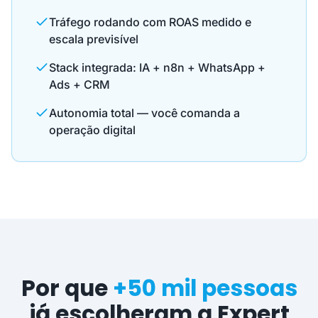
Tráfego rodando com ROAS medido e
escala previsível
Stack integrada: IA + n8n + WhatsApp +
Ads + CRM
Autonomia total — você comanda a
operação digital
Por que
+50 mil pessoas
já escolheram a Expert