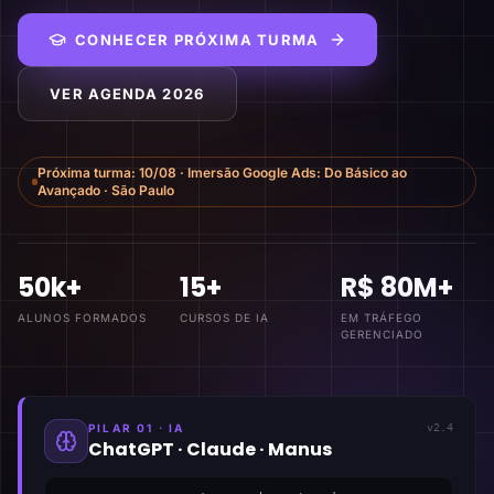
CONHECER PRÓXIMA TURMA
VER AGENDA 2026
Próxima turma:
10/08
·
Imersão Google Ads: Do Básico ao
Avançado
·
São Paulo
50k+
15+
R$ 80M+
ALUNOS FORMADOS
CURSOS DE IA
EM TRÁFEGO
GERENCIADO
PILAR 01 · IA
v2.4
ChatGPT · Claude · Manus