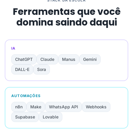
STACK DA ESCOLA
Ferramentas que você
domina saindo daqui
IA
ChatGPT
Claude
Manus
Gemini
DALL-E
Sora
AUTOMAÇÕES
n8n
Make
WhatsApp API
Webhooks
Supabase
Lovable