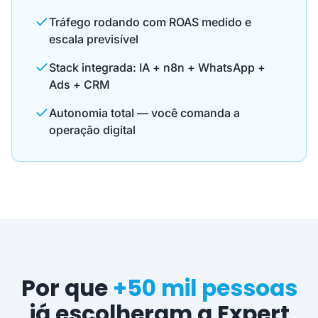
Tráfego rodando com ROAS medido e
escala previsível
Stack integrada: IA + n8n + WhatsApp +
Ads + CRM
Autonomia total — você comanda a
operação digital
Por que
+50 mil pessoas
já escolheram a Expert