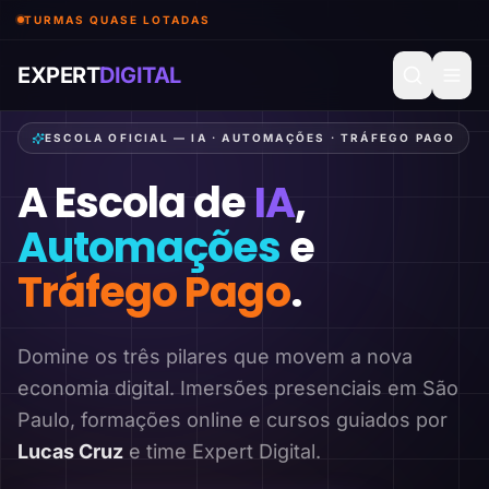
TURMAS QUASE LOTADAS
EXPERT
DIGITAL
ESCOLA OFICIAL — IA · AUTOMAÇÕES · TRÁFEGO PAGO
A Escola de
IA
,
Automações
e
Tráfego Pago
.
Domine os três pilares que movem a nova
economia digital. Imersões presenciais em São
Paulo, formações online e cursos guiados por
Lucas Cruz
e time Expert Digital.