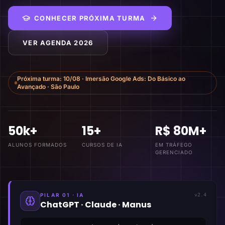
CONHECER PRÓXIMA TURMA
VER AGENDA 2026
Próxima turma:
10/08
·
Imersão Google Ads: Do Básico ao
Avançado
·
São Paulo
50k+
15+
R$ 80M+
ALUNOS FORMADOS
CURSOS DE IA
EM TRÁFEGO
GERENCIADO
PILAR 01 · IA
v2.4
ChatGPT · Claude · Manus