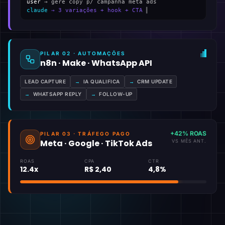
user
→ gere copy p/ campanha meta ads
claude
→ 3 variações + hook + CTA
▍
PILAR 02 · AUTOMAÇÕES
n8n · Make · WhatsApp API
LEAD CAPTURE
→
IA QUALIFICA
→
CRM UPDATE
→
WHATSAPP REPLY
→
FOLLOW-UP
+42% ROAS
PILAR 03 · TRÁFEGO PAGO
Meta · Google · TikTok Ads
VS MÊS ANT.
ROAS
CPA
CTR
12.4x
R$ 2,40
4,8%