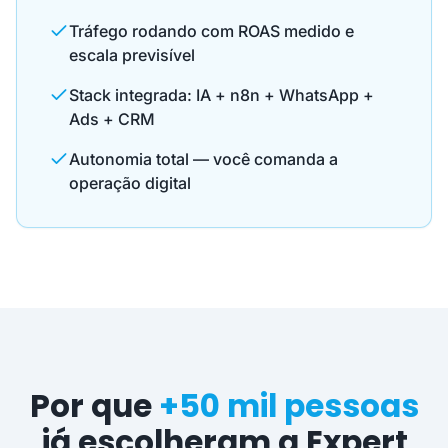
Tráfego rodando com ROAS medido e
escala previsível
Stack integrada: IA + n8n + WhatsApp +
Ads + CRM
Autonomia total — você comanda a
operação digital
Por que
+50 mil pessoas
já escolheram a Expert