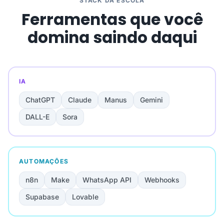
STACK DA ESCOLA
Ferramentas que você
domina saindo daqui
IA
ChatGPT
Claude
Manus
Gemini
DALL-E
Sora
AUTOMAÇÕES
n8n
Make
WhatsApp API
Webhooks
Supabase
Lovable