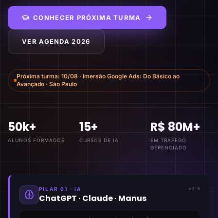
CONHECER PRÓXIMA TURMA
VER AGENDA 2026
Próxima turma:
10/08
·
Imersão Google Ads: Do Básico ao
Avançado
·
São Paulo
50k+
15+
R$ 80M+
ALUNOS FORMADOS
CURSOS DE IA
EM TRÁFEGO
GERENCIADO
PILAR 01 · IA
v2.4
ChatGPT · Claude · Manus