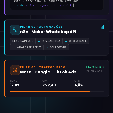
user
→ gere copy p/ campanha meta ads
claude
→ 3 variações + hook + CTA
▍
PILAR 02 · AUTOMAÇÕES
n8n · Make · WhatsApp API
LEAD CAPTURE
→
IA QUALIFICA
→
CRM UPDATE
→
WHATSAPP REPLY
→
FOLLOW-UP
+42% ROAS
PILAR 03 · TRÁFEGO PAGO
Meta · Google · TikTok Ads
VS MÊS ANT.
ROAS
CPA
CTR
12.4x
R$ 2,40
4,8%