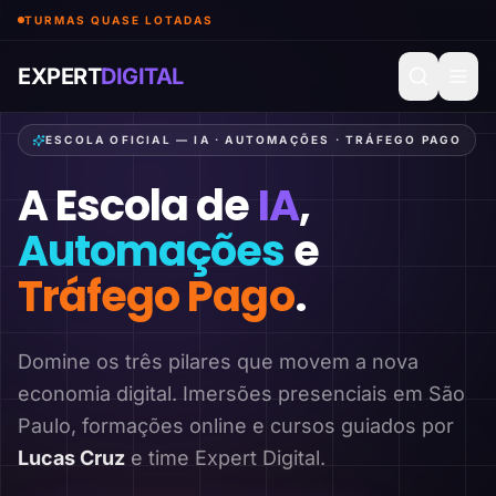
TURMAS QUASE LOTADAS
EXPERT
DIGITAL
ESCOLA OFICIAL — IA · AUTOMAÇÕES · TRÁFEGO PAGO
A Escola de
IA
,
Automações
e
Tráfego Pago
.
Domine os três pilares que movem a nova
economia digital. Imersões presenciais em São
Paulo, formações online e cursos guiados por
Lucas Cruz
e time Expert Digital.