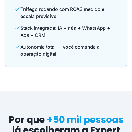
Tráfego rodando com ROAS medido e
escala previsível
Stack integrada: IA + n8n + WhatsApp +
Ads + CRM
Autonomia total — você comanda a
operação digital
Por que
+50 mil pessoas
já escolheram a Expert