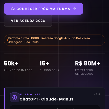
CONHECER PRÓXIMA TURMA
VER AGENDA 2026
Próxima turma:
10/08
·
Imersão Google Ads: Do Básico ao
Avançado
·
São Paulo
50k+
15+
R$ 80M+
ALUNOS FORMADOS
CURSOS DE IA
EM TRÁFEGO
GERENCIADO
PILAR 01 · IA
v2.4
ChatGPT · Claude · Manus