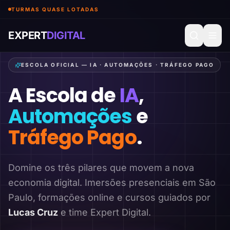
TURMAS QUASE LOTADAS
EXPERT
DIGITAL
ESCOLA OFICIAL — IA · AUTOMAÇÕES · TRÁFEGO PAGO
A Escola de
IA
,
Automações
e
Tráfego Pago
.
Domine os três pilares que movem a nova
economia digital. Imersões presenciais em São
Paulo, formações online e cursos guiados por
Lucas Cruz
e time Expert Digital.