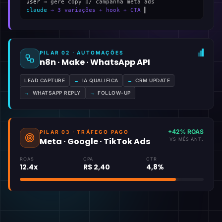
user
→ gere copy p/ campanha meta ads
claude
→ 3 variações + hook + CTA
▍
PILAR 02 · AUTOMAÇÕES
n8n · Make · WhatsApp API
LEAD CAPTURE
→
IA QUALIFICA
→
CRM UPDATE
→
WHATSAPP REPLY
→
FOLLOW-UP
+42% ROAS
PILAR 03 · TRÁFEGO PAGO
Meta · Google · TikTok Ads
VS MÊS ANT.
ROAS
CPA
CTR
12.4x
R$ 2,40
4,8%