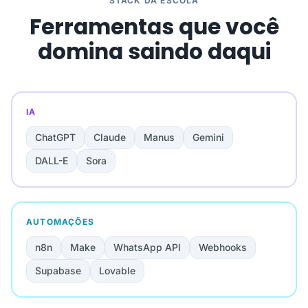
STACK DA ESCOLA
Ferramentas que você
domina saindo daqui
IA
ChatGPT
Claude
Manus
Gemini
DALL-E
Sora
AUTOMAÇÕES
n8n
Make
WhatsApp API
Webhooks
Supabase
Lovable