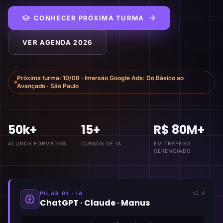
CONHECER PRÓXIMA TURMA
VER AGENDA 2026
Próxima turma:
10/08
·
Imersão Google Ads: Do Básico ao
Avançado
·
São Paulo
50k+
15+
R$ 80M+
ALUNOS FORMADOS
CURSOS DE IA
EM TRÁFEGO
GERENCIADO
PILAR 01 · IA
v2.4
ChatGPT · Claude · Manus