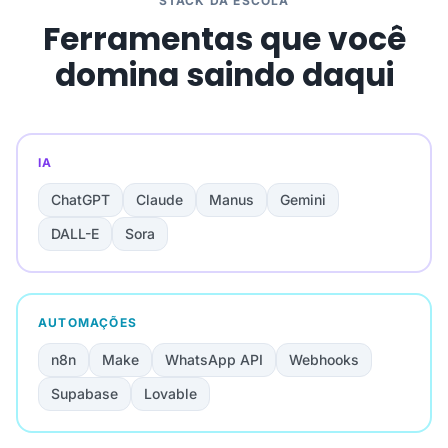
STACK DA ESCOLA
Ferramentas que você
domina saindo daqui
IA
ChatGPT
Claude
Manus
Gemini
DALL-E
Sora
AUTOMAÇÕES
n8n
Make
WhatsApp API
Webhooks
Supabase
Lovable