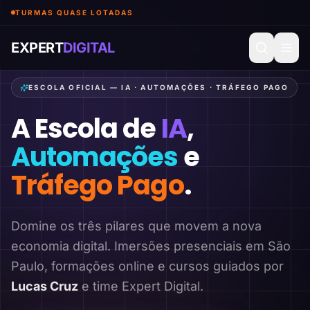
TURMAS QUASE LOTADAS
EXPERT
DIGITAL
ESCOLA OFICIAL — IA · AUTOMAÇÕES · TRÁFEGO PAGO
A Escola de
IA
,
Automações
e
Tráfego Pago
.
Domine os três pilares que movem a nova
economia digital. Imersões presenciais em São
Paulo, formações online e cursos guiados por
Lucas Cruz
e time Expert Digital.