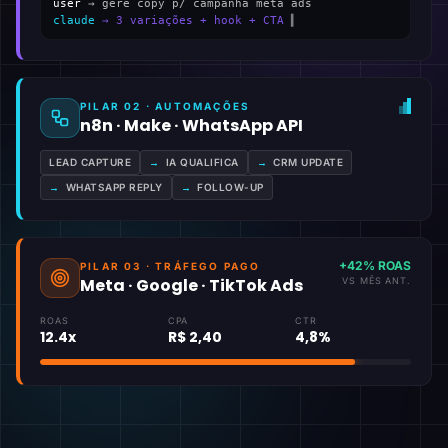
user
→ gere copy p/ campanha meta ads
claude
→ 3 variações + hook + CTA
▍
PILAR 02 · AUTOMAÇÕES
n8n · Make · WhatsApp API
LEAD CAPTURE
→
IA QUALIFICA
→
CRM UPDATE
→
WHATSAPP REPLY
→
FOLLOW-UP
+42% ROAS
PILAR 03 · TRÁFEGO PAGO
Meta · Google · TikTok Ads
VS MÊS ANT.
ROAS
CPA
CTR
12.4x
R$ 2,40
4,8%