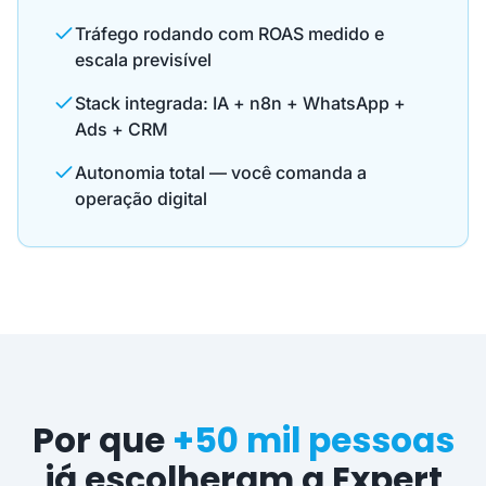
Tráfego rodando com ROAS medido e
escala previsível
Stack integrada: IA + n8n + WhatsApp +
Ads + CRM
Autonomia total — você comanda a
operação digital
Por que
+50 mil pessoas
já escolheram a Expert