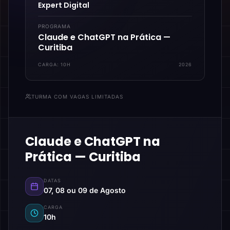
Expert Digital
PROGRAMA
Claude e ChatGPT na Prática —
Curitiba
CARGA:
10H
2026
TURMA COM VAGAS LIMITADAS
Claude e ChatGPT na
Prática — Curitiba
DATAS
07, 08 ou 09 de Agosto
CARGA
10h