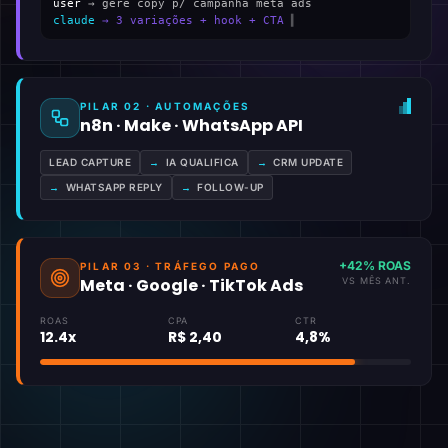
user
→ gere copy p/ campanha meta ads
claude
→ 3 variações + hook + CTA
▍
PILAR 02 · AUTOMAÇÕES
n8n · Make · WhatsApp API
LEAD CAPTURE
→
IA QUALIFICA
→
CRM UPDATE
→
WHATSAPP REPLY
→
FOLLOW-UP
+42% ROAS
PILAR 03 · TRÁFEGO PAGO
Meta · Google · TikTok Ads
VS MÊS ANT.
ROAS
CPA
CTR
12.4x
R$ 2,40
4,8%