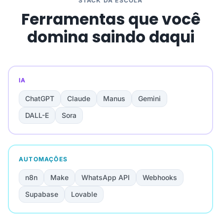
STACK DA ESCOLA
Ferramentas que você
domina saindo daqui
IA
ChatGPT
Claude
Manus
Gemini
DALL-E
Sora
AUTOMAÇÕES
n8n
Make
WhatsApp API
Webhooks
Supabase
Lovable