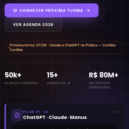
CONHECER PRÓXIMA TURMA
VER AGENDA 2026
Próxima turma:
07/08
·
Claude e ChatGPT na Prática — Curitiba
·
Curitiba
50k+
15+
R$ 80M+
ALUNOS FORMADOS
CURSOS DE IA
EM TRÁFEGO
GERENCIADO
PILAR 01 · IA
v2.4
ChatGPT · Claude · Manus