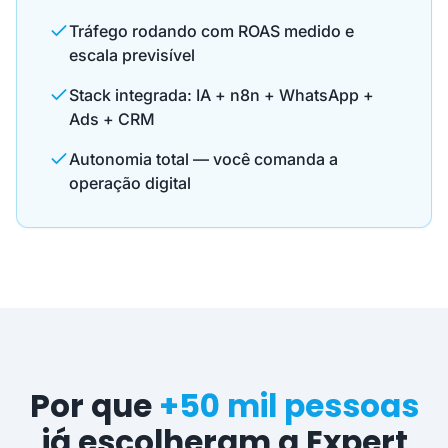
Tráfego rodando com ROAS medido e
escala previsível
Stack integrada: IA + n8n + WhatsApp +
Ads + CRM
Autonomia total — você comanda a
operação digital
Por que
+50 mil pessoas
já escolheram a Expert