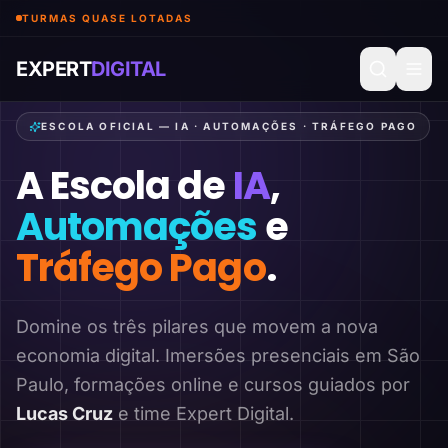
TURMAS QUASE LOTADAS
EXPERT
DIGITAL
ESCOLA OFICIAL — IA · AUTOMAÇÕES · TRÁFEGO PAGO
A Escola de
IA
,
Automações
e
Tráfego Pago
.
Domine os três pilares que movem a nova
economia digital. Imersões presenciais em São
Paulo, formações online e cursos guiados por
Lucas Cruz
e time Expert Digital.