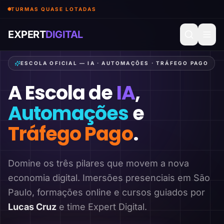
TURMAS QUASE LOTADAS
EXPERT
DIGITAL
ESCOLA OFICIAL — IA · AUTOMAÇÕES · TRÁFEGO PAGO
A Escola de
IA
,
Automações
e
Tráfego Pago
.
Domine os três pilares que movem a nova
economia digital. Imersões presenciais em São
Paulo, formações online e cursos guiados por
Lucas Cruz
e time Expert Digital.