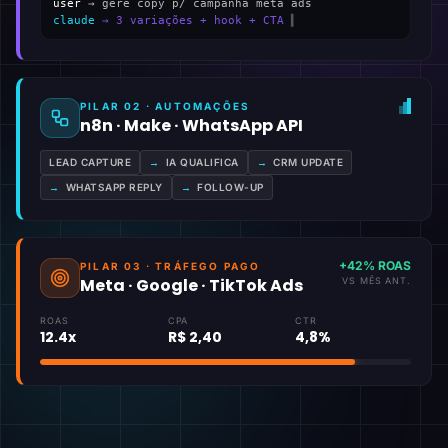
user
→ gere copy p/ campanha meta ads
claude
→ 3 variações + hook + CTA
▍
PILAR 02 · AUTOMAÇÕES
n8n · Make · WhatsApp API
LEAD CAPTURE
→
IA QUALIFICA
→
CRM UPDATE
→
WHATSAPP REPLY
→
FOLLOW-UP
+42% ROAS
PILAR 03 · TRÁFEGO PAGO
Meta · Google · TikTok Ads
VS MÊS ANT.
ROAS
CPA
CTR
12.4x
R$ 2,40
4,8%