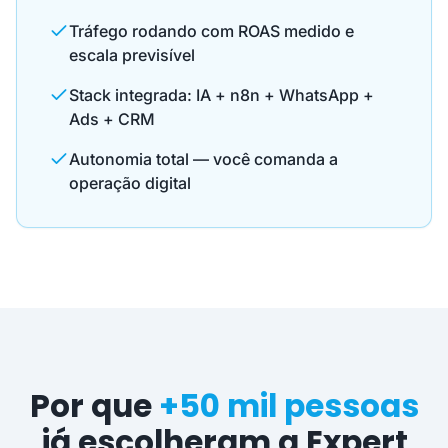
Tráfego rodando com ROAS medido e
escala previsível
Stack integrada: IA + n8n + WhatsApp +
Ads + CRM
Autonomia total — você comanda a
operação digital
Por que
+50 mil pessoas
já escolheram a Expert