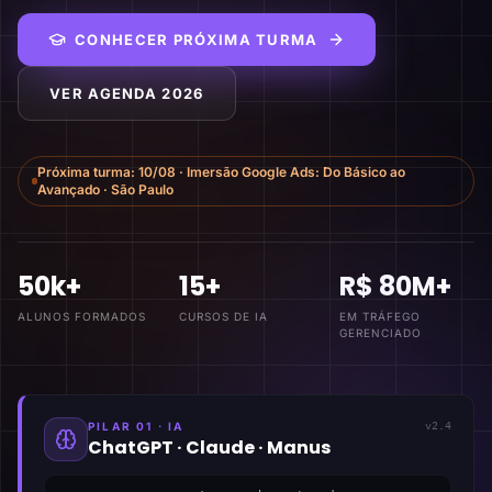
CONHECER PRÓXIMA TURMA
VER AGENDA 2026
Próxima turma:
10/08
·
Imersão Google Ads: Do Básico ao
Avançado
·
São Paulo
50k+
15+
R$ 80M+
ALUNOS FORMADOS
CURSOS DE IA
EM TRÁFEGO
GERENCIADO
PILAR 01 · IA
v2.4
ChatGPT · Claude · Manus