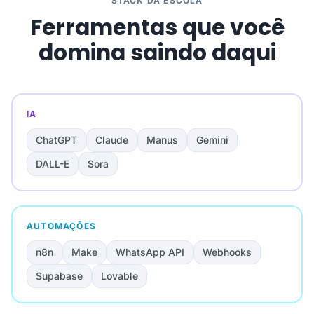
STACK DA ESCOLA
Ferramentas que você
domina saindo daqui
IA
ChatGPT
Claude
Manus
Gemini
DALL-E
Sora
AUTOMAÇÕES
n8n
Make
WhatsApp API
Webhooks
Supabase
Lovable