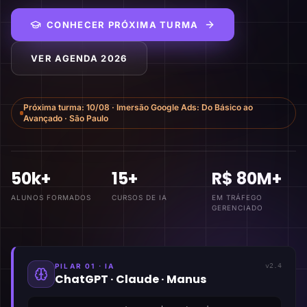
CONHECER PRÓXIMA TURMA
VER AGENDA 2026
Próxima turma:
10/08
·
Imersão Google Ads: Do Básico ao
Avançado
·
São Paulo
50k+
15+
R$ 80M+
ALUNOS FORMADOS
CURSOS DE IA
EM TRÁFEGO
GERENCIADO
PILAR 01 · IA
v2.4
ChatGPT · Claude · Manus