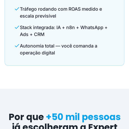
Tráfego rodando com ROAS medido e
escala previsível
Stack integrada: IA + n8n + WhatsApp +
Ads + CRM
Autonomia total — você comanda a
operação digital
Por que
+50 mil pessoas
já escolheram a Expert