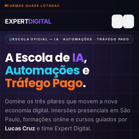
TURMAS QUASE LOTADAS
EXPERT
DIGITAL
ESCOLA OFICIAL — IA · AUTOMAÇÕES · TRÁFEGO PAGO
A Escola de
IA
,
Automações
e
Tráfego Pago
.
Domine os três pilares que movem a nova
economia digital. Imersões presenciais em São
Paulo, formações online e cursos guiados por
Lucas Cruz
e time Expert Digital.