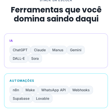
STACK DA ESCOLA
Ferramentas que você
domina saindo daqui
IA
ChatGPT
Claude
Manus
Gemini
DALL-E
Sora
AUTOMAÇÕES
n8n
Make
WhatsApp API
Webhooks
Supabase
Lovable