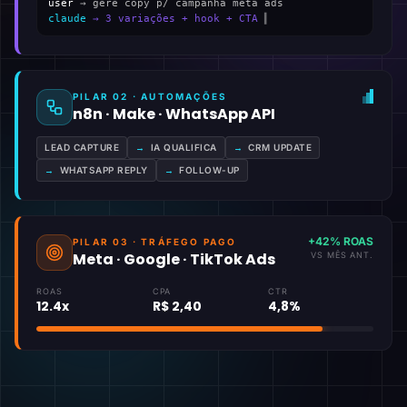
user
→ gere copy p/ campanha meta ads
claude
→ 3 variações + hook + CTA
▍
PILAR 02 · AUTOMAÇÕES
n8n · Make · WhatsApp API
LEAD CAPTURE
→
IA QUALIFICA
→
CRM UPDATE
→
WHATSAPP REPLY
→
FOLLOW-UP
+42% ROAS
PILAR 03 · TRÁFEGO PAGO
Meta · Google · TikTok Ads
VS MÊS ANT.
ROAS
CPA
CTR
12.4x
R$ 2,40
4,8%