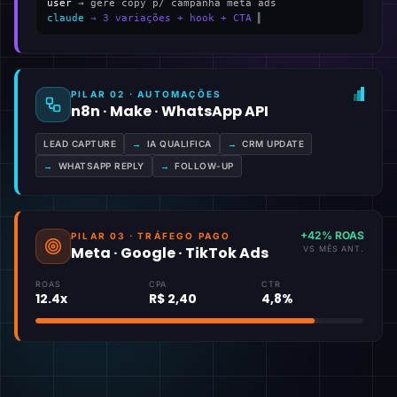
user
→ gere copy p/ campanha meta ads
claude
→ 3 variações + hook + CTA
▍
PILAR 02 · AUTOMAÇÕES
n8n · Make · WhatsApp API
LEAD CAPTURE
→
IA QUALIFICA
→
CRM UPDATE
→
WHATSAPP REPLY
→
FOLLOW-UP
+42% ROAS
PILAR 03 · TRÁFEGO PAGO
Meta · Google · TikTok Ads
VS MÊS ANT.
ROAS
CPA
CTR
12.4x
R$ 2,40
4,8%