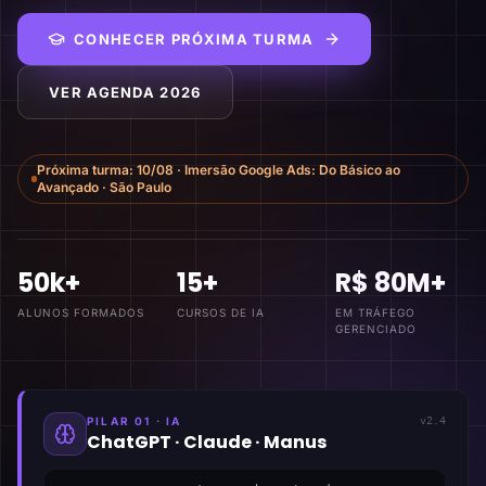
CONHECER PRÓXIMA TURMA
VER AGENDA 2026
Próxima turma:
10/08
·
Imersão Google Ads: Do Básico ao
Avançado
·
São Paulo
50k+
15+
R$ 80M+
ALUNOS FORMADOS
CURSOS DE IA
EM TRÁFEGO
GERENCIADO
PILAR 01 · IA
v2.4
ChatGPT · Claude · Manus