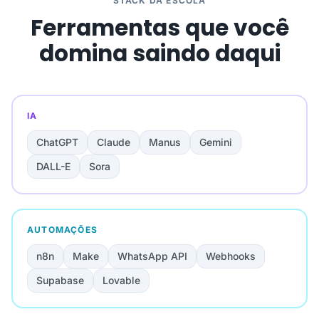
STACK DA ESCOLA
Ferramentas que você
domina saindo daqui
IA
ChatGPT
Claude
Manus
Gemini
DALL-E
Sora
AUTOMAÇÕES
n8n
Make
WhatsApp API
Webhooks
Supabase
Lovable