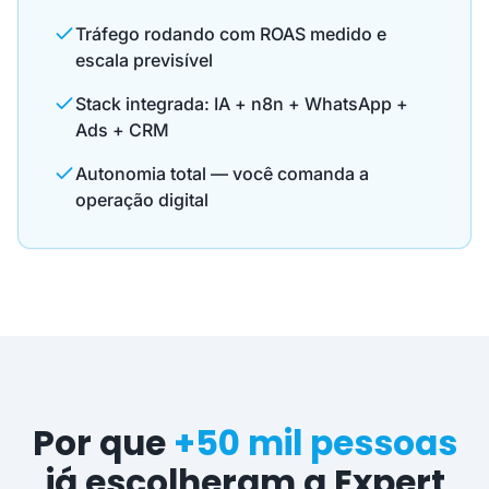
Tráfego rodando com ROAS medido e
escala previsível
Stack integrada: IA + n8n + WhatsApp +
Ads + CRM
Autonomia total — você comanda a
operação digital
Por que
+50 mil pessoas
já escolheram a Expert