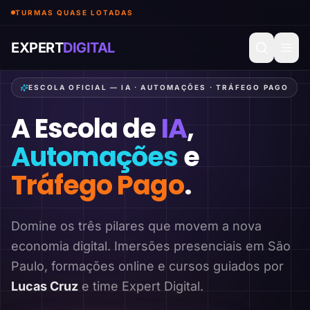
TURMAS QUASE LOTADAS
EXPERT
DIGITAL
ESCOLA OFICIAL — IA · AUTOMAÇÕES · TRÁFEGO PAGO
A Escola de
IA
,
Automações
e
Tráfego Pago
.
Domine os três pilares que movem a nova
economia digital. Imersões presenciais em São
Paulo, formações online e cursos guiados por
Lucas Cruz
e time Expert Digital.