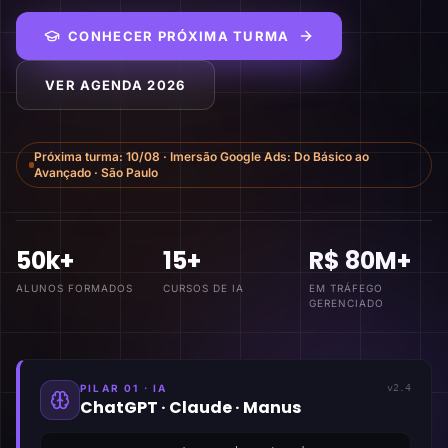
CONHECER PRÓXIMA TURMA
VER AGENDA 2026
Próxima turma:
10/08
·
Imersão Google Ads: Do Básico ao
Avançado
·
São Paulo
50k+
15+
R$ 80M+
ALUNOS FORMADOS
CURSOS DE IA
EM TRÁFEGO
GERENCIADO
PILAR 01 · IA
v2.4
ChatGPT · Claude · Manus