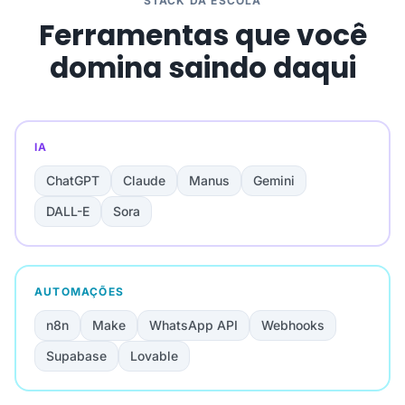
STACK DA ESCOLA
Ferramentas que você
domina saindo daqui
IA
ChatGPT
Claude
Manus
Gemini
DALL-E
Sora
AUTOMAÇÕES
n8n
Make
WhatsApp API
Webhooks
Supabase
Lovable