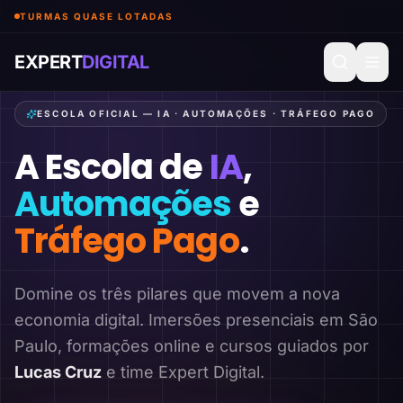
TURMAS QUASE LOTADAS
EXPERT
DIGITAL
ESCOLA OFICIAL — IA · AUTOMAÇÕES · TRÁFEGO PAGO
A Escola de
IA
,
Automações
e
Tráfego Pago
.
Domine os três pilares que movem a nova
economia digital. Imersões presenciais em São
Paulo, formações online e cursos guiados por
Lucas Cruz
e time Expert Digital.