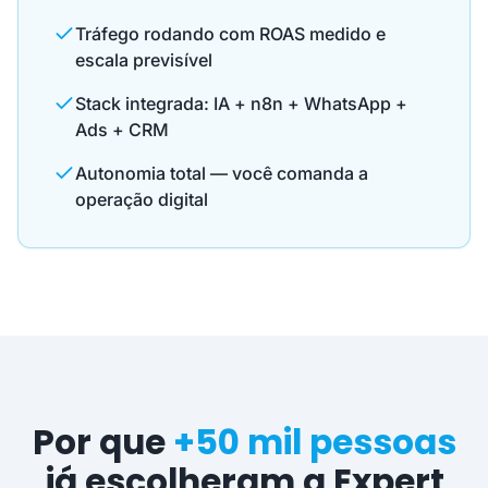
Tráfego rodando com ROAS medido e
escala previsível
Stack integrada: IA + n8n + WhatsApp +
Ads + CRM
Autonomia total — você comanda a
operação digital
Por que
+50 mil pessoas
já escolheram a Expert