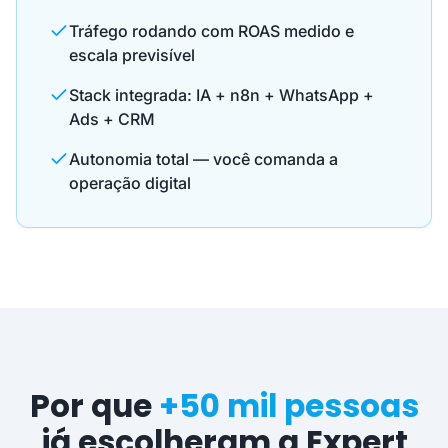
Tráfego rodando com ROAS medido e
escala previsível
Stack integrada: IA + n8n + WhatsApp +
Ads + CRM
Autonomia total — você comanda a
operação digital
Por que
+50 mil pessoas
já escolheram a Expert