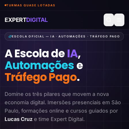
TURMAS QUASE LOTADAS
EXPERT
DIGITAL
ESCOLA OFICIAL — IA · AUTOMAÇÕES · TRÁFEGO PAGO
A Escola de
IA
,
Automações
e
Tráfego Pago
.
Domine os três pilares que movem a nova
economia digital. Imersões presenciais em São
Paulo, formações online e cursos guiados por
Lucas Cruz
e time Expert Digital.