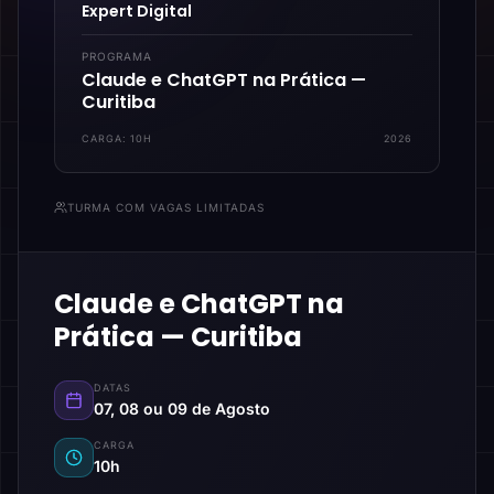
Expert Digital
PROGRAMA
Claude e ChatGPT na Prática —
Curitiba
CARGA:
10H
2026
TURMA COM VAGAS LIMITADAS
Claude e ChatGPT na
Prática — Curitiba
DATAS
07, 08 ou 09 de Agosto
CARGA
10h