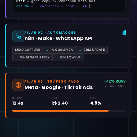
user
→ gere copy p/ campanha meta ads
claude
→ 3 variações + hook + CTA
▍
PILAR 02 · AUTOMAÇÕES
n8n · Make · WhatsApp API
LEAD CAPTURE
→
IA QUALIFICA
→
CRM UPDATE
→
WHATSAPP REPLY
→
FOLLOW-UP
+42% ROAS
PILAR 03 · TRÁFEGO PAGO
Meta · Google · TikTok Ads
VS MÊS ANT.
ROAS
CPA
CTR
12.4x
R$ 2,40
4,8%