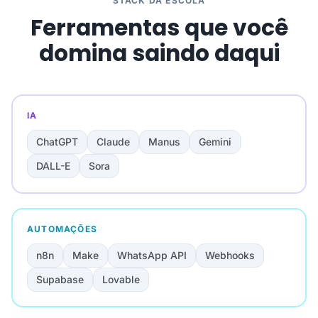
STACK DA ESCOLA
Ferramentas que você
domina saindo daqui
IA
ChatGPT
Claude
Manus
Gemini
DALL-E
Sora
AUTOMAÇÕES
n8n
Make
WhatsApp API
Webhooks
Supabase
Lovable