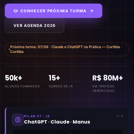
CONHECER PRÓXIMA TURMA
VER AGENDA 2026
Próxima turma:
07/08
·
Claude e ChatGPT na Prática — Curitiba
·
Curitiba
50k+
15+
R$ 80M+
ALUNOS FORMADOS
CURSOS DE IA
EM TRÁFEGO
GERENCIADO
PILAR 01 · IA
v2.4
ChatGPT · Claude · Manus