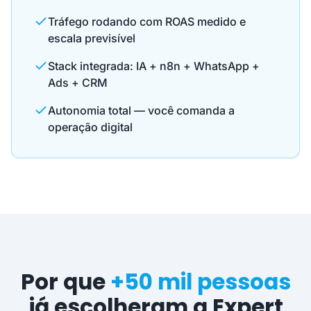
Tráfego rodando com ROAS medido e
escala previsível
Stack integrada: IA + n8n + WhatsApp +
Ads + CRM
Autonomia total — você comanda a
operação digital
Por que
+50 mil pessoas
já escolheram a Expert