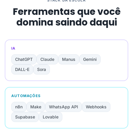
STACK DA ESCOLA
Ferramentas que você
domina saindo daqui
IA
ChatGPT
Claude
Manus
Gemini
DALL-E
Sora
AUTOMAÇÕES
n8n
Make
WhatsApp API
Webhooks
Supabase
Lovable