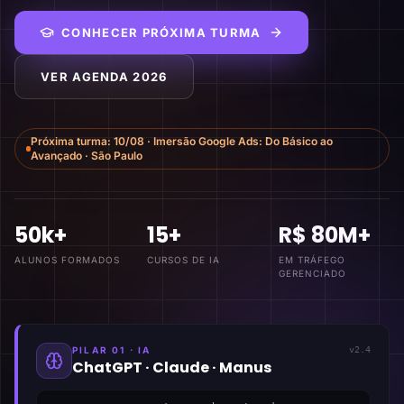
CONHECER PRÓXIMA TURMA
VER AGENDA 2026
Próxima turma:
10/08
·
Imersão Google Ads: Do Básico ao
Avançado
·
São Paulo
50k+
15+
R$ 80M+
ALUNOS FORMADOS
CURSOS DE IA
EM TRÁFEGO
GERENCIADO
PILAR 01 · IA
v2.4
ChatGPT · Claude · Manus