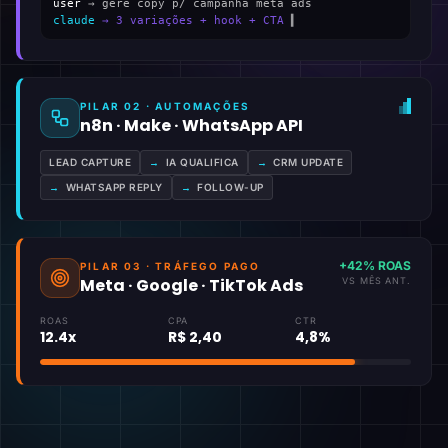
user
→ gere copy p/ campanha meta ads
claude
→ 3 variações + hook + CTA
▍
PILAR 02 · AUTOMAÇÕES
n8n · Make · WhatsApp API
LEAD CAPTURE
→
IA QUALIFICA
→
CRM UPDATE
→
WHATSAPP REPLY
→
FOLLOW-UP
+42% ROAS
PILAR 03 · TRÁFEGO PAGO
Meta · Google · TikTok Ads
VS MÊS ANT.
ROAS
CPA
CTR
12.4x
R$ 2,40
4,8%