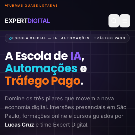
TURMAS QUASE LOTADAS
EXPERT
DIGITAL
ESCOLA OFICIAL — IA · AUTOMAÇÕES · TRÁFEGO PAGO
A Escola de
IA
,
Automações
e
Tráfego Pago
.
Domine os três pilares que movem a nova
economia digital. Imersões presenciais em São
Paulo, formações online e cursos guiados por
Lucas Cruz
e time Expert Digital.