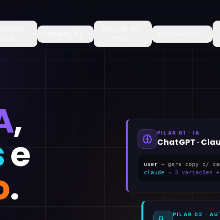
ERSÕES
ONLINE AO
FORMAÇÃO
VIDEOAULAS
1 DIA
VIVO
A
,
PILAR 01 · IA
s
e
ChatGPT · Cla
user
→ gere copy p/ ca
o
.
claude
→ 3 variações +
PILAR 02 · 