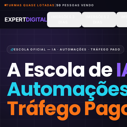
TURMAS QUASE LOTADAS
|
50
PESSOAS VENDO
IMERSÕES 3
IMERSÕES 2
IM
EXPERT
DIGITAL
DIAS
DIAS
ESCOLA OFICIAL — IA · AUTOMAÇÕES · TRÁFEGO PAGO
A Escola de
I
Automaçõe
Tráfego Pag