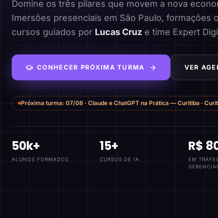
Domine os três pilares que movem a nova economi
Imersões presenciais em São Paulo, formações o
cursos guiados por
Lucas Cruz
e time Expert Digi
CONHECER PRÓXIMA TURMA
VER AGE
Próxima turma:
07/08
·
Claude e ChatGPT na Prática — Curitiba
·
Curi
50k+
15+
R$ 8
ALUNOS FORMADOS
CURSOS DE IA
EM TRÁFE
GERENCIA