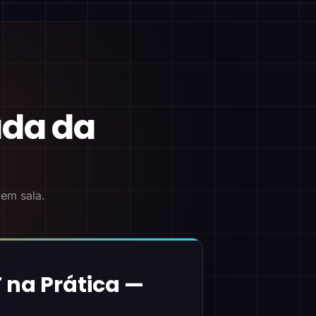
ada da
 em sala.
 na Prática —