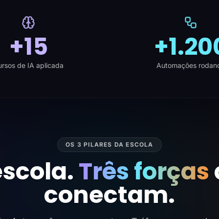
+15
+1.20
rsos de IA aplicada
Automações rodan
OS 3 PILARES DA ESCOLA
scola.
Três forças
conectam.