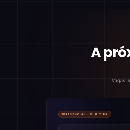
A pró
Vagas li
PRESENCIAL ·
CURITIBA