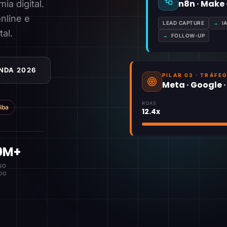
n8n · Make
a digital.
nline e
LEAD CAPTURE
→
I
tal.
→
FOLLOW-UP
NDA 2026
PILAR 03 · TRÁFE
Meta · Google 
ROAS
tiba
12.4x
0M+
GO
DO