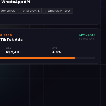
 · WhatsApp API
A QUALIFICA
→
CRM UPDATE
→
WHATSAPP REPLY
+42% ROAS
GO PAGO
· TikTok Ads
VS MÊS ANT.
CPA
CTR
R$ 2,40
4,8%