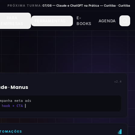
PRÓXIMA TURMA:
07/08 — Claude e ChatGPT na Prática — Curitiba · Curitiba
PARA
E-
FERRAMENTAS
AGENDA
EMPRESAS
BOOKS
v2.4
ude · Manus
mpanha meta ads
 hook + CTA
▍
AUTOMAÇÕES